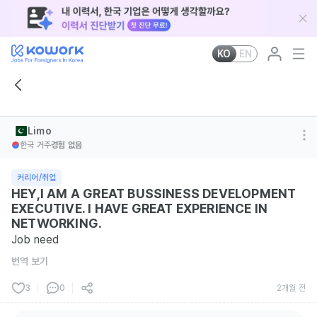
KO
EN
Limo
한국 거주
경험 없음
커리어/취업
HEY,I AM A GREAT BUSSINESS DEVELOPMENT
EXECUTIVE. I HAVE GREAT EXPERIENCE IN
NETWORKING.
Job need
번역 보기
3
0
2개월 전