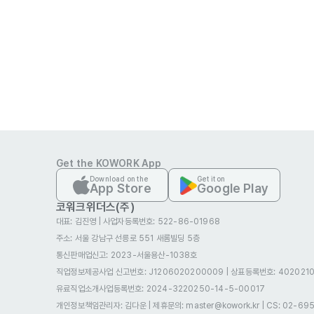
Get the KOWORK App
Download on the
Get it on
App Store
Google Play
코워크위더스(주)
대표: 김진영
|
사업자등록번호: 522-86-01968
주소: 서울 강남구 선릉로 551 새롬빌딩 5층
통신판매업신고
: 2023-서울용산-1038호
직업정보제공사업 신고번호: J1206020200009
|
상표등록번호: 4020210
유료직업소개사업등록번호
: 2024-3220250-14-5-00017
개인정보책임관리자: 김다운
|
제휴문의: master@kowork.kr
|
CS: 02-69