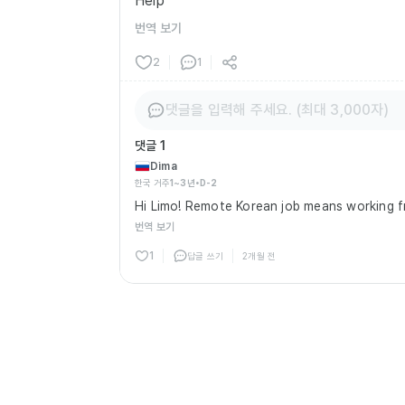
Help
번역 보기
2
1
댓글을 입력해 주세요. (최대 3,000자)
댓글
1
Dima
한국 거주
1~3년
•
D-2
Hi Limo! Remote Korean job means working fr
번역 보기
1
답글 쓰기
2개월 전