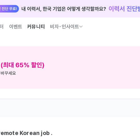
터
이벤트
커뮤니티
비자･인사이트
국인 인재 되는 법 코워크가 이끌어 드릴게요
 remote Korean job .