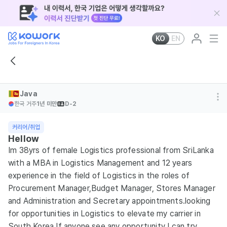
KO
EN
Java
한국 거주
1년 미만
D-2
커리어/취업
Hellow
Im 38yrs of female Logistics professional from SriLanka
with a MBA in Logistics Management and 12 years
experience in the field of Logistics in the roles of
Procurement Manager,Budget Manager, Stores Manager
and Administration and Secretary appointments.looking
for opportunities in Logistics to elevate my carrier in
South Korea.If anyone see any opportunity I can try