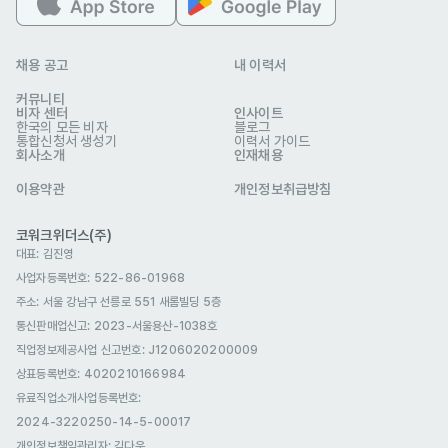
채용 공고
내 이력서
커뮤니티
비자 센터
인사이트
한국의 모든 비자
블로그
통합신청서 생성기
이력서 가이드
회사소개
인재채용
이용약관
개인정보취급방침
코워크위더스(주)
대표: 김진영
사업자등록번호: 522-86-01968
주소: 서울 강남구 선릉로 551 새롬빌딩 5층
통신판매업신고
: 2023-서울용산-1038호
직업정보제공사업 신고번호: J1206020200009
상표등록번호: 4020210166984
유료직업소개사업등록번호
:
2024-3220250-14-5-00017
개인정보책임관리자: 김다운