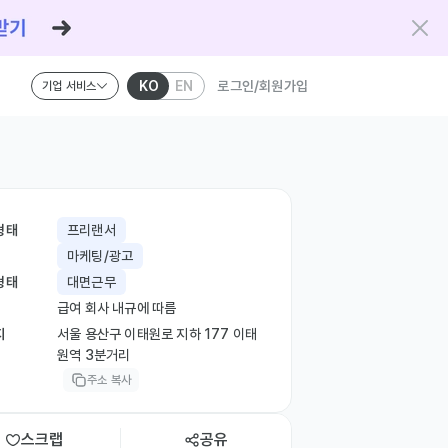
KO
EN
로그인/회원가입
기업 서비스
형태
프리랜서
마케팅/광고
형태
대면근무
급여 회사 내규에 따름
지
서울 용산구 이태원로 지하 177 이태
원역 3분거리
주소 복사
스크랩
공유