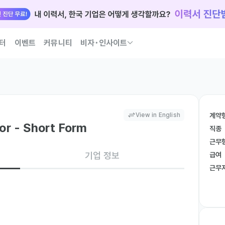
터
이벤트
커뮤니티
비자･인사이트
국인 인재 되는 법 코워크가 이끌어 드릴게요
View in English
계약
or - Short Form
직종
근무
기업 정보
급여
근무
Base pay + Incentives)

y that's all about marketing great Korean 