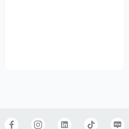
New customer acquisition
자격 요건
ㆍ학력 / 경력무관

Nothing Academic Background

ㆍ[VISA]

→ D2(아르바이트), D10(인턴), E7, F-2, F-4, F-5, F-6

그 외 국내근로가 가능한 비자 소지자

D2(Part-time), D10(Intern) ,E7, F-2, F-4, F-5, F-6

and more who can work in KOREA
