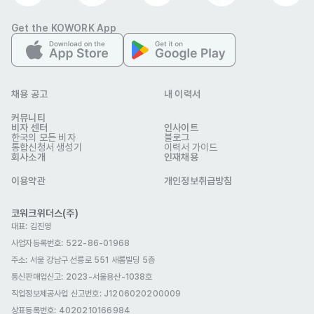
** 이력서에 본인의 비자 타입을 기재해주세요

Get the KOWORK App
Write your visa type on your resume

채용 공고
내 이력서
ㆍ[Nationality]

커뮤니티
비자 센터
인사이트
한국의 모든 비자
블로그
→ 라오스 LAOS
통합신청서 생성기
이력서 가이드
우대 사항
회사소개
인재채용
ㆍ라오스어 & 다국어 사용자 우대

이용약관
개인정보취급방침
※ 한국어 / 영어 사용필수 아님

코워크위더스(주)
대표: 김진영
사업자등록번호: 522-86-01968
Use LAOS language & Bilingual

주소: 서울 강남구 선릉로 551 새롬빌딩 5층
통신판매업신고
: 2023-서울용산-1038호
※ English or Korean skill is not mandatory, but can be an

직업정보제공사업 신고번호: J1206020200009
상표등록번호: 4020210166984