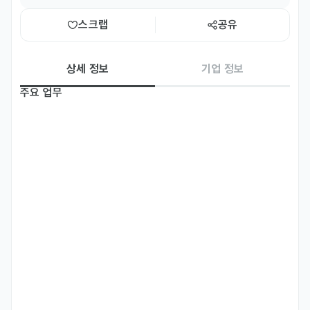
스크랩
공유
상세 정보
기업 정보
주요 업무
ㆍ송금사업 대한 조사 및 분석

Monitoring and analyzation of remittance business and

Foreigners in Korea.

ㆍ온 - 오프라인 고객 지원 및 응대

Online/Off-line Customer support

ㆍ신규 고객 유치
