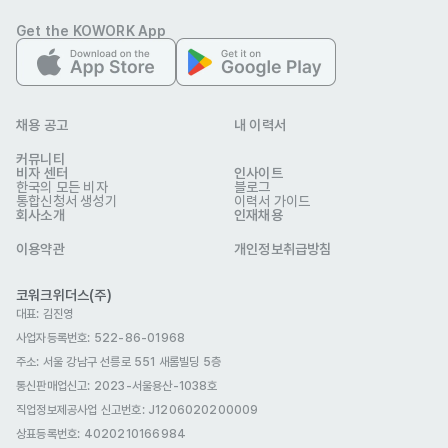
Get the KOWORK App
(주)핀샷
업종
금융·보험
이메일
m@finshot.com
채용 공고
내 이력서
회사 위치
서울 마포구 성암로 330 C동 811호
커뮤니티
본 채용정보는 코워크위더스(주)의 동의 없이 무단전재, 재배포, 재가공할 수 없
비자 센터
인사이트
한국의 모든 비자
블로그
으며, 구직활동 이외의 용도로 사용할 수 없습니다.
통합신청서 생성기
이력서 가이드
회사소개
인재채용
이용약관
개인정보취급방침
코워크위더스(주)
대표: 김진영
사업자등록번호: 522-86-01968
주소: 서울 강남구 선릉로 551 새롬빌딩 5층
통신판매업신고
: 2023-서울용산-1038호
직업정보제공사업 신고번호: J1206020200009
상표등록번호: 4020210166984