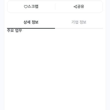
스크랩
공유
상세 정보
기업 정보
주요 업무
지역별 오프라인 마케팅 지역 선정 및 관리(공장, 기숙사, 식당 등 고객
접점 지역)

*채용국가 (태국,필리핀,몽골,중국)

오프라인 마케팅을 위한 인력채용 및 관리

한국 거주중인 외국인 대상 코인샷 홍보 전략 기획

커뮤니티와의 관계 구축 및 이벤트 기획/실행

월간 온라인 마케팅 이벤트 구성 및 SNS 광고 운영
자격 요건
현재 비자 확인 필수(이력서에 필수 작성)

주말 근무 가능자(스케줄 조정 가능)

한국어 비즈니스 대화 가능자

입사 후 수습 최대 6개월간 평가를 거쳐 비자발급 지원