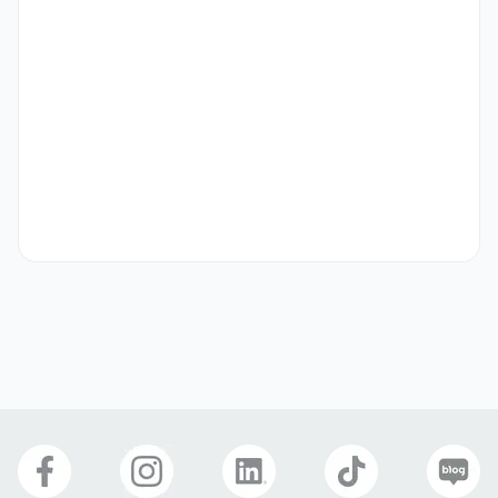
우대 사항
CS관련 경력자 우대

금융관련 마케팅 경력자 우대

기타
입사 후 수습 최대 6개월 평가를 거쳐 비자 발급 지원
선호 비자
구직비자(D-10)
거주(F-2)
영주자격(F-5)
국제결혼(F-6)
자기소개서
선택 제출
관련 이미지