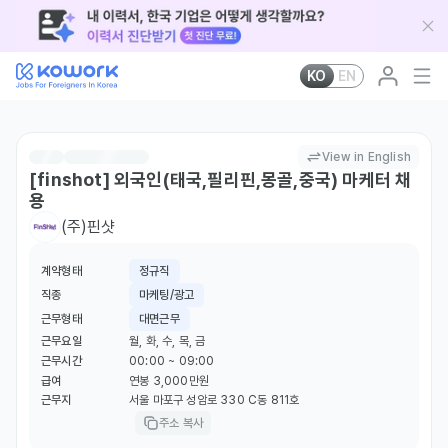
KO
EN
View in English
[finshot] 외국인(태국,필리핀,몽골,중국) 마케터 채
용
(주)핀샷
계약형태
정규직
직종
마케팅/광고
근무형태
대면근무
근무요일
월, 화, 수, 목, 금
근무시간
00:00 ~ 09:00
급여
연봉 3,000만원
근무지
서울 마포구 성암로 330 C동 811호
주소 복사