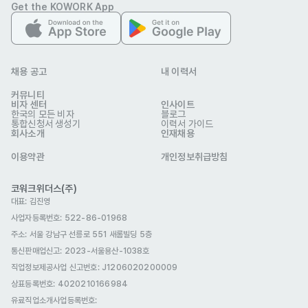
- 경력사항 : 전체 경력의 입사일 및 퇴사일, 근무 형태, 간략한 이직 사
Get the KOWORK App
유  

- 외국어 능력 및 해외 경험

- 해외 국적자: 보유 중인 취업 비자 유형 및 종료일 (비자가 없는 경우
채용 공고
내 이력서
에도 ‘없음’으로 기재 부탁드립니다)

커뮤니티
- 예시 : E7, D10, F4, F2 등

비자 센터
인사이트
한국의 모든 비자
블로그
- 선택 기재 사항

통합신청서 생성기
이력서 가이드
회사소개
인재채용
선호 비자
이용약관
개인정보취급방침
구직비자(D-10)
취업비자(E-1 ~ E-7)
거주(F-2)
코워크위더스(주)
재외동포(F-4)
영주자격(F-5)
국제결혼(F-6)
대표: 김진영
사업자등록번호: 522-86-01968
학생비자(D-2)
어학연수비자(D-4)
주소: 서울 강남구 선릉로 551 새롬빌딩 5층
복리 후생
통신판매업신고
: 2023-서울용산-1038호
식대제공
4대보험
야간교통비
헬스비 지원
직업정보제공사업 신고번호: J1206020200009
상표등록번호: 4020210166984
교육/세미나/스터디
주택자금 대출
경조사 지원금
유료직업소개사업등록번호
: