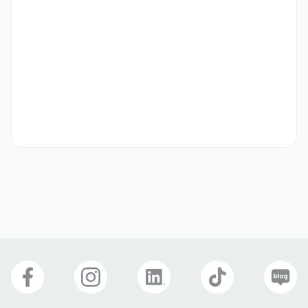
- 국내 일본계 한국지사 또는 일본 내 근무 경험이 풍부하신 분

- 웹툰, 만화, 웹소설 등 콘텐츠를 즐기며, 콘텐츠 비즈니스에 대한 이해
도가 높은 분

- UX 컨설팅, UX 디자인, 마켓 리서치 회사 등을 경험하신 분

- IT 기업 또는 스타트업에서 UX Research 등을 경험하신 분
기타
제출서류 

- 필수: 이력서

- 선택: 포트폴리오, 경력기술서 등

※ HWP, Word 파일은 업로드가 원활하지 않으므로 이력서 등 첨부서
류는 PDF파일로  업로드하는 것을 권장합니다.

※ 이력서 내 기재사항 

- 필수기재 사항

- 인적사항 : 국/영문 성함, 생년월일, E-mail, 휴대전화 번호

- 학력사항 : 학교명, 전공, 졸업구분 등
