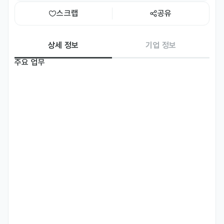
스크랩
공유
상세 정보
기업 정보
주요 업무
지역별 오프라인 마케팅 지역 선정 및 관리(공장, 기숙사, 식당 등 고객
접점 지역)

*채용국가 (태국,필리핀,몽골,중국)

오프라인 마케팅을 위한 인력채용 및 관리

한국 거주중인 외국인 대상 코인샷 홍보 전략 기획

커뮤니티와의 관계 구축 및 이벤트 기획/실행

월간 온라인 마케팅 이벤트 구성 및 SNS 광고 운영
자격 요건
현재 비자 확인 필수(이력서에 필수 작성)

주말 근무 가능자(스케줄 조정 가능)

한국어 비즈니스 대화 가능자

입사 후 수습 최대 6개월간 평가를 거쳐 비자발급 지원