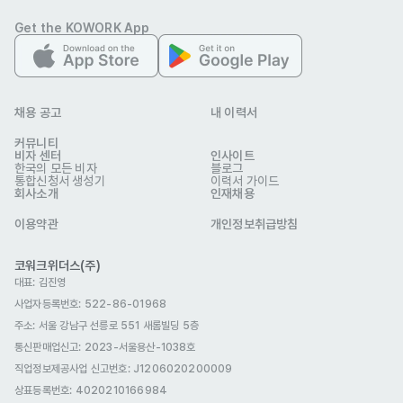
Get the KOWORK App
(주)핀샷
업종
금융·보험
회사 위치
서울 마포구 성암로 330 C동 811호
채용 공고
내 이력서
본 채용정보는 코워크위더스(주)의 동의 없이 무단전재, 재배포, 재가공할 수 없
커뮤니티
으며, 구직활동 이외의 용도로 사용할 수 없습니다.
비자 센터
인사이트
한국의 모든 비자
블로그
통합신청서 생성기
이력서 가이드
회사소개
인재채용
이용약관
개인정보취급방침
코워크위더스(주)
대표: 김진영
사업자등록번호: 522-86-01968
주소: 서울 강남구 선릉로 551 새롬빌딩 5층
통신판매업신고
: 2023-서울용산-1038호
직업정보제공사업 신고번호: J1206020200009
상표등록번호: 4020210166984