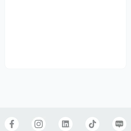
우대 사항
CS관련 경력자 우대

금융관련 마케팅 경력자 우대

유관경력 3년이상 우대
기타
입사 후 수습 최대 6개월 평가를 거쳐 비자 발급 지원
선호 비자
구직비자(D-10)
거주(F-2)
영주자격(F-5)
국제결혼(F-6)
자기소개서
선택 제출
관련 이미지