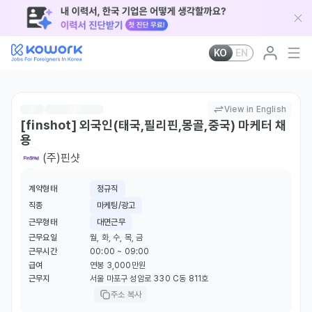
KO
EN
View in English
[finshot] 외국인(태국,필리핀,몽골,중국) 마케터 채
용
(주)핀샷
계약형태
정규직
직종
마케팅/광고
근무형태
대면근무
근무요일
월, 화, 수, 목, 금
근무시간
00:00 ~ 09:00
급여
연봉 3,000만원
근무지
서울 마포구 성암로 330 C동 811호
주소 복사