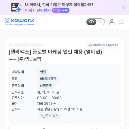
KO
EN
View in English
[셀리맥스] 글로벌 마케팅 인턴 채용 (영미권)
(주)앱솔브랩
계약형태
인턴
직종
마케팅/광고
근무형태
대면근무
근무요일
월, 화, 수, 목, 금
근무시간
00:00 ~ 09:00
급여
월급 250만원
근무지
서울 강남구 삼성로85길 26 11층
주소 복사