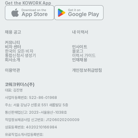
Get the KOWORK App
(주)앱솔브랩
업종
제조
채용 공고
내 이력서
연락처
010-3459-2849
이메일
HR@celimax.co.kr
커뮤니티
www.celimax.co.kr/
비자 센터
웹사이트
인사이트
한국의 모든 비자
블로그
회사 위치
서울 강남구 삼성로85길 26
통합신청서 생성기
이력서 가이드
회사소개
인재채용
본 채용정보는 코워크위더스(주)의 동의 없이 무단전재, 재배포, 재가공할 수 없
이용약관
개인정보취급방침
으며, 구직활동 이외의 용도로 사용할 수 없습니다.
코워크위더스(주)
대표: 김진영
사업자등록번호: 522-86-01968
주소: 서울 강남구 선릉로 551 새롬빌딩 5층
통신판매업신고
: 2023-서울용산-1038호
직업정보제공사업 신고번호: J1206020200009
상표등록번호: 4020210166984
유료직업소개사업등록번호
: