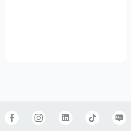
• 새로운 목표에 능동적으로 도전한 경험이 많은 분

• 어려운 상황에서도 낙관적이고 긍정적인 분
기타
• 근무 장소: (주)앱솔브랩 본사

• 근무 시간: 주 5일(월~금) / 8시간 근무

• 계약기간: 6개월 (정규직 전환 가능)

• 급여: 월 250만원 (공제 전)

• 4대보험 가입 및 식대 지원
선호 비자
구직비자(D-10)
거주(F-2)
재외동포(F-4)
영주자격(F-5)
국제결혼(F-6)
복리 후생
4대보험
연차
야간교통비
식대제공
명절선물
생일선물
자기소개서
선택 제출