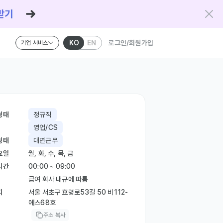
KO
EN
로그인/회원가입
기업 서비스
형태
정규직
영업/CS
형태
대면근무
요일
월, 화, 수, 목, 금
시간
00:00 ~ 09:00
급여 회사 내규에 따름
지
서울 서초구 효령로53길 50 비112-
에스68호
주소 복사