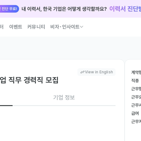
터
이벤트
커뮤니티
비자･인사이트
국인 인재 되는 법 코워크가 이끌어 드릴게요
View in English
계약
업 직무 경력직 모집
직종
근무
기업 정보
근무
근무
급여
근무
 및 브랜드 가치를 높이는 역할을 수행합니다. 

하여 고객 만족도를 향상시킵니다.
