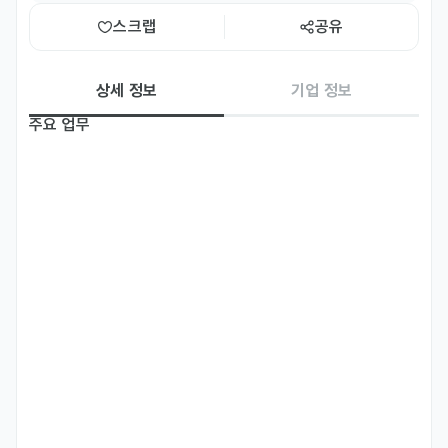
스크랩
공유
상세 정보
기업 정보
주요 업무
Responsibilities: 

•	Assist the Project Manager supervising site operations

•	Supervise site teams and interior fit-out installation

•	Ensure and maintain workmanship and quality of works 
before delivery to client

•	Monitor site safety and ensure that the requirements 
of the Occupational Health and Safety Act are enforced.

•	Arrange and attend site meetings with contractors and 
suppliers

•	Confirm interior fitout works completed according to 