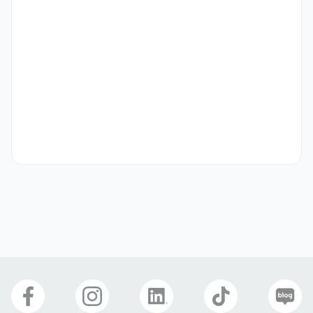
drawings

•	Monitor and maintain the project construction 
schedule on a daily basis.

•	Report discrepancies or delay in works and follow-up 
procedures

•	Monitor site progress and prepare daily site progress 
and control reports

자격 요건
•	Holding 건축기능사 license

•	Minimum 4 Years’ experience as project coordinator on 
commercial renovations

•	Having HSE certification would be an advantage

•	Willing to work night shift or weekend work when 
required

•	Proficiency in Microsoft Project, Excel and Autocad.

•	At least intermediate Business English