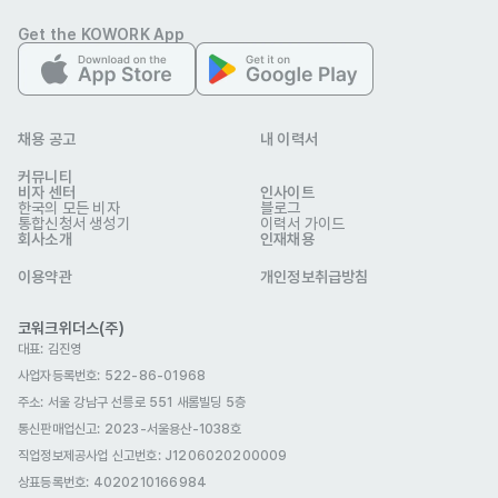
선호 비자
Get the KOWORK App
거주(F-2)
자기소개서
선택 제출
채용 공고
내 이력서
커뮤니티
비자 센터
인사이트
한국의 모든 비자
퍼마스틸리사가트너리테일홍콩리미티드
블로그
통합신청서 생성기
이력서 가이드
업종
건설
회사소개
인재채용
연락처
010-3705-0785
이메일
nesslie.monsanto@permasteelisagroup.com
이용약관
개인정보취급방침
www.permasteelisagroup.com/
웹사이트
서울 강남구 테헤란로 431 S5003, 5F, JustCo Tower,
회사 위치
코워크위더스(주)
431, Teheran-ro, Gangnam-gu, Seoul, South Korea
대표: 김진영
사업자등록번호: 522-86-01968
본 채용정보는 코워크위더스(주)의 동의 없이 무단전재, 재배포, 재가공할 수 없
으며, 구직활동 이외의 용도로 사용할 수 없습니다.
주소: 서울 강남구 선릉로 551 새롬빌딩 5층
통신판매업신고
: 2023-서울용산-1038호
직업정보제공사업 신고번호: J1206020200009
상표등록번호: 4020210166984