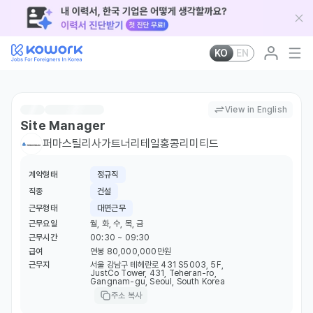
KO
EN
View in English
Site Manager
퍼마스틸리사가트너리테일홍콩리미티드
계약형태
정규직
직종
건설
근무형태
대면근무
근무요일
월, 화, 수, 목, 금
근무시간
00:30 ~ 09:30
급여
연봉 80,000,000만원
근무지
서울 강남구 테헤란로 431 S5003, 5F,
JustCo Tower, 431, Teheran-ro,
Gangnam-gu, Seoul, South Korea
주소 복사