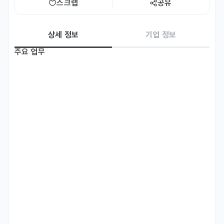
스크랩
공유
상세 정보
기업 정보
주요 업무
Hall-serving

Simple cook ( Same as Yeido Ramen )

Dish wash (Very small amount)

Clean table
자격 요건
Reside near the workplace

Available to work 6–7 days a week

Able to communicate with customers in one of the 
following languages: English, Chinese, or Japanese

Intermediate or higher proficiency in Korean

우대 사항
Reside near the workplace
