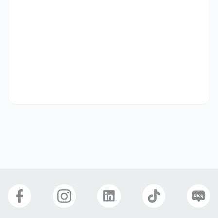
Available to start work immediately
선호 비자
구직비자(D-10)
재외동포(F-4)
거주(F-2)
국제결혼(F-6)
영주자격(F-5)
학생비자(D-2)
관광취업(H-1)
방문취업(H-2)
난민(G-1)
복리 후생
식사 제공
자기소개서
선택 제출
관련 이미지