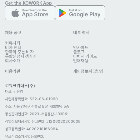
Get the KOWORK App
Hotel SKYPARK
업종
숙박·외식
연락처
010-7263-1088
이메일
2027@skyparkhotel.com
채용 공고
내 이력서
www.skyparkhotel.com/html/main.asp
웹사이트
회사 위치
서울 중구 명동9길 16 (명동1가, 호텔스카이파크)
커뮤니티
비자 센터
인사이트
한국의 모든 비자
블로그
본 채용정보는 코워크위더스(주)의 동의 없이 무단전재, 재배포, 재가공할 수 없
통합신청서 생성기
이력서 가이드
회사소개
인재채용
으며, 구직활동 이외의 용도로 사용할 수 없습니다.
이용약관
개인정보취급방침
코워크위더스(주)
대표: 김진영
사업자등록번호: 522-86-01968
주소: 서울 강남구 선릉로 551 새롬빌딩 5층
통신판매업신고
: 2023-서울용산-1038호
직업정보제공사업 신고번호: J1206020200009
상표등록번호: 4020210166984
유료직업소개사업등록번호
: