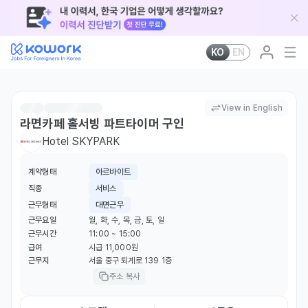
KO
EN
View in English
라면카페 홀서빙 파트타이머 구인
Hotel SKYPARK
계약형태
아르바이트
직종
서비스
근무형태
대면근무
근무요일
월, 화, 수, 목, 금, 토, 일
근무시간
11:00 ~ 15:00
급여
시급 11,000원
근무지
서울 중구 퇴계로 139 1층
주소 복사