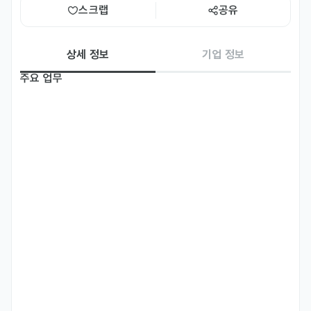
스크랩
공유
상세 정보
기업 정보
주요 업무
1. 유럽 인증 업무 지원

- CPNP 문안 검수 (단상자, 용기)

-국가별 라벨 문안 검수 (단상자, 용기)

- RP 등록용 문안 경수 (단상자, 용기)

2. 영업 지원

-PO 수령 후면 전달

- FOC 원가 계산

- 각 국가 캠페인, 마케팅 진행 건 자료 수집

- 시장 조사
자격 요건
- 경력 무관
