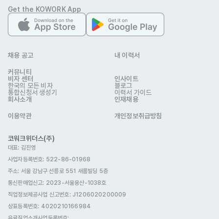
Get the KOWORK App
(주)크레이버코퍼레이션
채용 공고
내 이력서
업종
제조
이메일
recruit@cravercorp.com
커뮤니티
skin1004korea.com
웹사이트
비자 센터
인사이트
한국의 모든 비자
블로그
회사 위치
서울 강남구 테헤란로 129 강남N타워 11층, 12층
통합신청서 생성기
이력서 가이드
회사소개
인재채용
본 채용정보는 코워크위더스(주)의 동의 없이 무단전재, 재배포, 재가공할 수 없
으며, 구직활동 이외의 용도로 사용할 수 없습니다.
이용약관
개인정보취급방침
코워크위더스(주)
대표: 김진영
사업자등록번호: 522-86-01968
주소: 서울 강남구 선릉로 551 새롬빌딩 5층
통신판매업신고
: 2023-서울용산-1038호
직업정보제공사업 신고번호: J1206020200009
상표등록번호: 4020210166984
유료직업소개사업등록번호
: