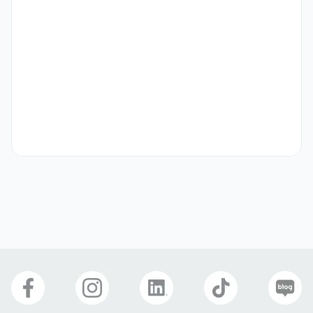
- 영어 비즈니스 레벨 이상 (OpicH 이상)

- 우수한 커뮤니케이션 능력
우대 사항
- 유관 업무 3개월 이상 경험 있으신 분

-  즉시 출근 가능하신 분

- K-Beauty에 관심도가 높으신 분

- 영어 외 제2외국어 가능하신 분 (프랑스어, 이탈리아어, 독일어)
선호 비자
구직비자(D-10)
거주(F-2)
재외동포(F-4)
영주자격(F-5)
국제결혼(F-6)
자기소개서
선택 제출
관련 이미지