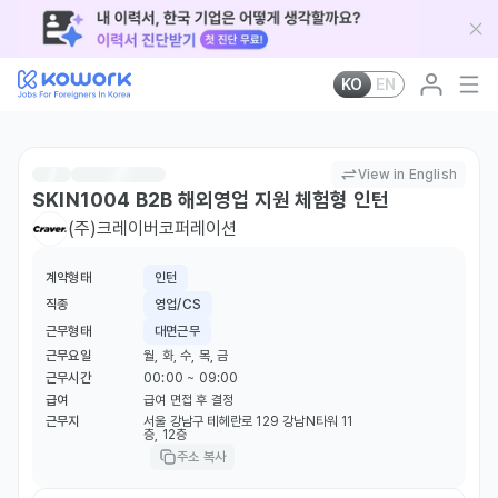
KO
EN
View in English
SKIN1004 B2B 해외영업 지원 체험형 인턴
(주)크레이버코퍼레이션
계약형태
인턴
직종
영업/CS
근무형태
대면근무
근무요일
월, 화, 수, 목, 금
근무시간
00:00 ~ 09:00
급여
급여 면접 후 결정
근무지
서울 강남구 테헤란로 129 강남N타워 11
층, 12층
주소 복사