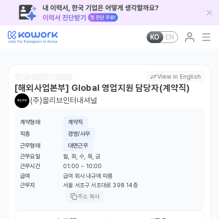
KO
EN
View in English
[해외사업본부] Global 영업지원 담당자(계약직)
(주)올리브인터내셔널
계약형태
계약직
직종
경영/사무
근무형태
대면근무
근무요일
월, 화, 수, 목, 금
근무시간
01:00 ~ 10:00
급여
급여 회사 내규에 따름
근무지
서울 서초구 서초대로 398 14층
주소 복사