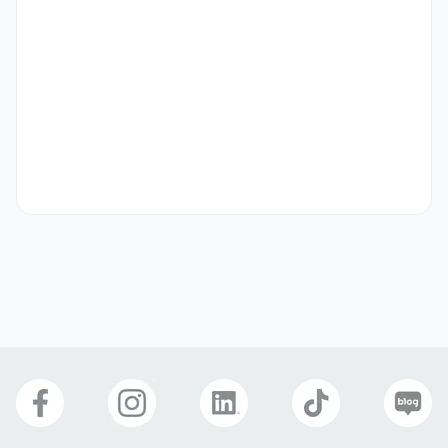
- 수출기업에서 항공이나 해운을 활용해 물건을 해외로 보내본 경험이 
있으신 분

- 영업, 마케팅 부서와 함께 매출을 증대하며 개인의 성장을 기대하시는 
분

- 빠르게 성장하는 기업에서 초기 프로세스를 직접 만들어 보고 싶은 분

- K-Beauty에 관심이 많은 분 

기타
고용 형태: 계약직 1년(3개월 수습 포함)

- 근무 기간은 1년 계약직이며, 상호 합의하에 계약 기간 연장이 가능해
요.
선호 비자
거주(F-2)
재외동포(F-4)
영주자격(F-5)
국제결혼(F-6)
복리 후생
연차
식대제공