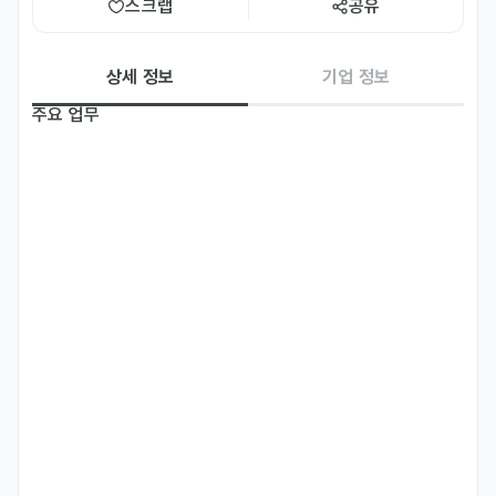
스크랩
공유
상세 정보
기업 정보
주요 업무
- 주간, 월간 단위 매출 정보 관리

- 발주서 확인 및 출고 처리

- 품목별 운영현황 최신화

자격 요건
- 엑셀이나 스프레드시트를 원활히 다룰 수 있는 분

- 업무 프로세스나 루틴을 중요하게 생각하시는 분

- 꼼꼼하고 차분하게 업무를 수행하시는 분

- 문제를 발견했을 때 망설이지 않고, 적극적으로 공유하는 분

- 여러 부서와 소통하는 것에 대해 두려움이 없는 분

우대 사항
- 물류센터와 소통하며 제품의 입고, 출고 관련 업무 경험이 있으신 분
