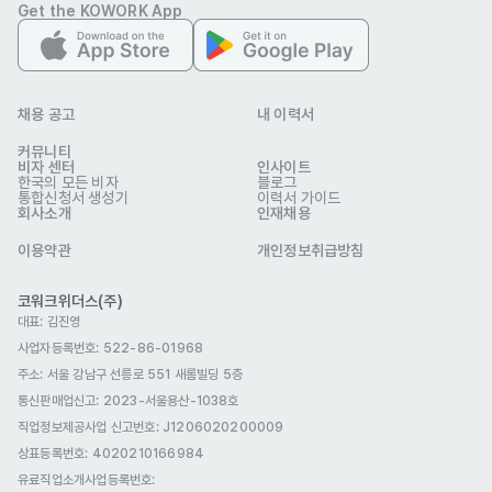
자기소개서
Get the KOWORK App
선택 제출
채용 공고
내 이력서
(주)올리브인터내셔널
커뮤니티
업종
제조
비자 센터
인사이트
이메일
ta@oliveinter.com
한국의 모든 비자
블로그
oliveinter.ninehire.site/
통합신청서 생성기
웹사이트
이력서 가이드
회사소개
인재채용
회사 위치
대한민국 서울특별시 서초구 서초동 1321-11 , 14층
이용약관
개인정보취급방침
본 채용정보는 코워크위더스(주)의 동의 없이 무단전재, 재배포, 재가공할 수 없
으며, 구직활동 이외의 용도로 사용할 수 없습니다.
코워크위더스(주)
대표: 김진영
사업자등록번호: 522-86-01968
주소: 서울 강남구 선릉로 551 새롬빌딩 5층
통신판매업신고
: 2023-서울용산-1038호
직업정보제공사업 신고번호: J1206020200009
상표등록번호: 4020210166984
유료직업소개사업등록번호
: