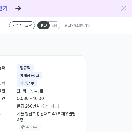
KO
EN
로그인/회원가입
기업 서비스
형태
정규직
마케팅/광고
형태
대면근무
요일
월, 화, 수, 목, 금
시간
00:30 ~ 10:00
월급 260만원
(협의 가능)
지
서울 강남구 강남대로 478 제우빌딩
4층
주소 복사