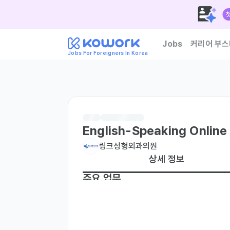
Jobs
커리어 부스
Jobs For Foreigners In Korea
한국 기업이 신뢰하는 외
English-Speaking Online
링크성형외과의원
상세 정보
주요 업무
-Develop and execute marketing strateg
-Plan and manage content for social med
-Manage and analyze online advertising