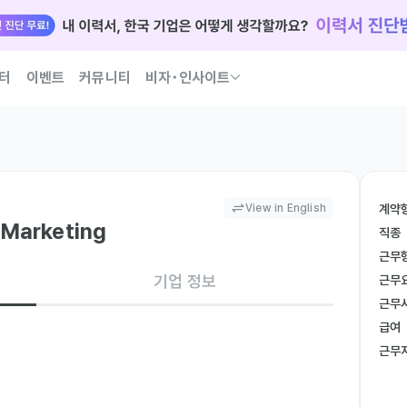
터
이벤트
커뮤니티
비자･인사이트
국인 인재 되는 법 코워크가 이끌어 드릴게요
View in English
계약
 Marketing
직종
근무
기업 정보
근무
근무
급여
ies targeting English-speaking markets.

근무
ia platforms (Instagram, YouTube, TikTok, etc.).

 campaigns (Google Ads, Facebook Ads, etc.).
