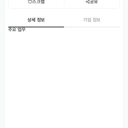
스크랩
공유
상세 정보
기업 정보
주요 업무
• 자동차 내외장 부품 사출금형 설계
자격 요건
ㆍ학력 : 학력무관

ㆍ경력 : 경력5년↑

ㆍNX, 2D 설계 가능자
우대 사항
ㆍ장기근무 가능자

ㆍ자동차 내외장 부품 설계 경력자
기타
ㆍE-7 비자 발급 지원

ㆍ이력서가 접수되면 심사를 거쳐 서류전형 통과자에게 개별 연락 예정
선호 비자
취업비자(E-1 ~ E-7)
재외동포(F-4)
영주자격(F-5)
복리 후생