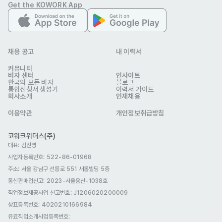
Get the KOWORK App
채용 공고
내 이력서
커뮤니티
비자 센터
인사이트
한국의 모든 비자
블로그
통합신청서 생성기
이력서 가이드
회사소개
인재채용
이용약관
개인정보취급방침
코워크위더스(주)
대표: 김진영
사업자등록번호: 522-86-01968
주소: 서울 강남구 선릉로 551 새롬빌딩 5층
통신판매업신고
: 2023-서울용산-1038호
직업정보제공사업 신고번호: J1206020200009
상표등록번호: 4020210166984
유료직업소개사업등록번호
: