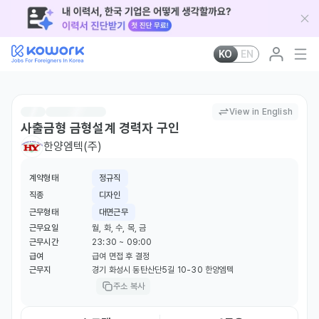
KO
EN
View in English
사출금형 금형설계 경력자 구인
한양엠텍(주)
계약형태
정규직
직종
디자인
근무형태
대면근무
근무요일
월, 화, 수, 목, 금
근무시간
23:30 ~ 09:00
급여
급여 면접 후 결정
근무지
경기 화성시 동탄산단5길 10-30 한양엠텍
주소 복사