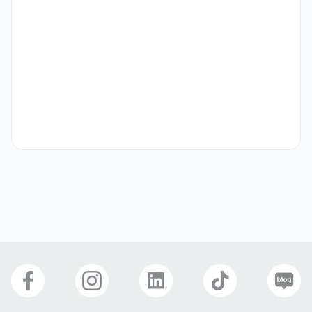
E-7 비자지원
4대보험
연차
연장수당
명절선물
식사 제공
기숙사 제공
구내식당
경조사 지원금
자기소개서
선택 제출
한양엠텍(주)
업종
제조
hanyangmtech.co.kr
웹사이트
회사 위치
경기 화성시 동탄산단5길 10-30 한양엠텍
본 채용정보는 코워크위더스(주)의 동의 없이 무단전재, 재배포, 재가공할 수 없
으며, 구직활동 이외의 용도로 사용할 수 없습니다.