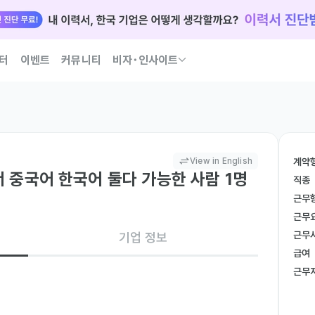
터
이벤트
커뮤니티
비자･인사이트
국인 인재 되는 법 코워크가 이끌어 드릴게요
View in English
계약
 중국어 한국어 둘다 가능한 사람 1명
직종
근무
근무
근무
기업 정보
급여
근무
 없습니다 
