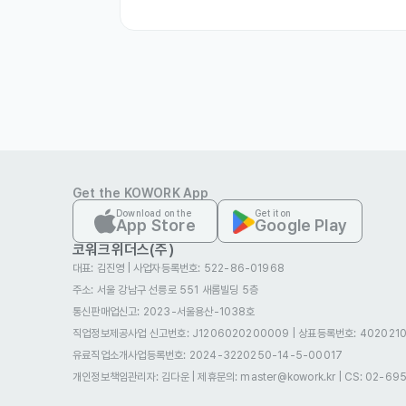
관련 이미지
Get the KOWORK App
Download on the
Get it on
App Store
Google Play
마마도삭면
숙박·외식
업종
코워크위더스(주)
010-3980-3630
연락처
대표: 김진영
|
사업자등록번호: 522-86-01968
goodwood0751@gmail.c
이메일
주소: 서울 강남구 선릉로 551 새롬빌딩 5층
경기 고양시 덕양구 화중로152
회사 위치
통신판매업신고
: 2023-서울용산-1038호
직업정보제공사업 신고번호: J1206020200009
|
상표등록번호: 4020210
본 채용정보는 코워크위더스(주)의 동의 없이 무단전재,
유료직업소개사업등록번호
: 2024-3220250-14-5-00017
개인정보책임관리자: 김다운
|
제휴문의: master@kowork.kr
|
CS: 02-69