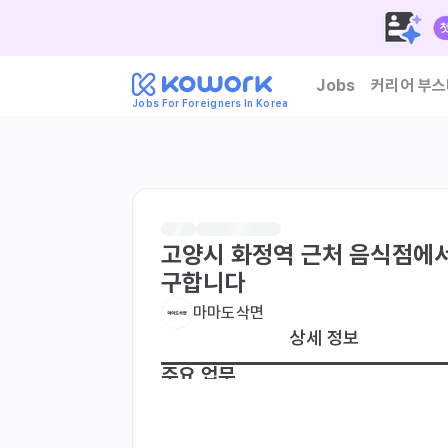
Jobs
커리어 부스
Jobs For Foreigners In Korea
한국 기업이 신뢰하는 외
고양시 화정역 근처 음식점에서
구합니다
마마도삭면
상세 정보
주요 업무
주방 보조와 서빙 매장 관리 입니다.

오픈한지 얼마안되 어려울일과 바쁠일이 아직은