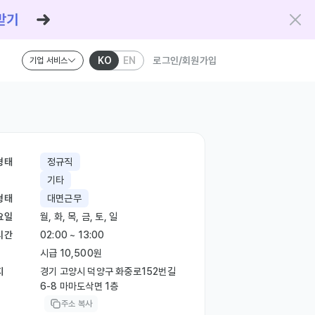
KO
EN
로그인/회원가입
기업 서비스
형태
정규직
기타
형태
대면근무
요일
월, 화, 목, 금, 토, 일
시간
02:00 ~ 13:00
시급 10,500원
지
경기 고양시 덕양구 화중로152번길
6-8 마마도삭면 1층
주소 복사