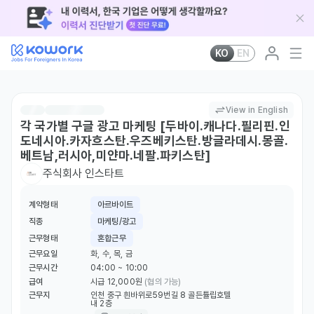
KO
EN
View in English
각 국가별 구글 광고 마케팅 [두바이.캐나다.필리핀.인
도네시아.카자흐스탄.우즈베키스탄.방글라데시.몽골.
베트남,러시아,미얀마.네팔.파키스탄]
주식회사 인스타트
계약형태
아르바이트
직종
마케팅/광고
근무형태
혼합근무
근무요일
화, 수, 목, 금
근무시간
04:00 ~ 10:00
급여
시급 12,000원
(협의 가능)
근무지
인천 중구 흰바위로59번길 8 골든튤립호텔
내 2층