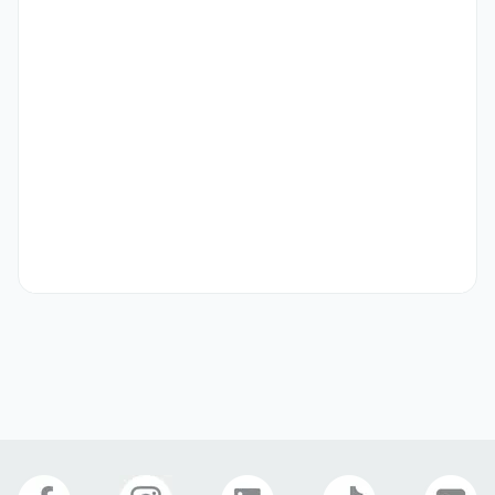
1.개인정보·플랫폼 정책 준수 이해(광고 정책/브랜드 세이프티/PII)

우대 사항
1. 여행을 좋아하고 한국 여행[전국]을 많이 경험 해본 분 우대!!

1.Google Ads 실무 1년↑(또는 동등 성과 포트폴리오) 우대!!
기타
비자 스폰서십/전환 지원: D10/E-2/E-7 등 해당 직무 적합 시 스폰서 
검토, 서류 준비 가이드 및 출입국 동행에 필요한 행정지원

Relocation & 생활지원: 초기 정착(주거 정보, 통신/은행 계좌/병원·
보험·국민은행 외국인지원 안내), 한국어 수업 지원.
선호 비자
학생비자(D-2)
구직비자(D-10)
관광취업(H-1)