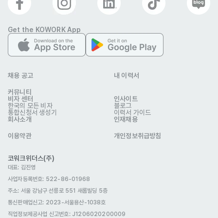
어학연수비자(D-4)
복리 후생
E-7 비자지원
자유복장
야근수당
야간교통비
Get the KOWORK App
명절선물
생일선물
자기소개서
선택 제출
채용 공고
내 이력서
관련 이미지
커뮤니티
비자 센터
인사이트
한국의 모든 비자
블로그
통합신청서 생성기
이력서 가이드
회사소개
인재채용
이용약관
개인정보취급방침
코워크위더스(주)
대표: 김진영
사업자등록번호: 522-86-01968
주식회사 인스타트
주소: 서울 강남구 선릉로 551 새롬빌딩 5층
업종
가사 서비스
통신판매업신고
: 2023-서울용산-1038호
연락처
010-2117-8981
직업정보제공사업 신고번호: J1206020200009
이메일
oh2013@naver.com