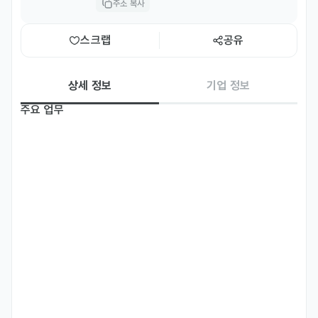
주소 복사
스크랩
공유
상세 정보
기업 정보
주요 업무
국가별 검색· Google .PMax·YouTube 중심 캠페인 광고 설계/운영/
최적화

키워드·크리에이티브·랜딩 A/B 테스트, 전환 추적 설정(GTM/GA4)

모바일 검색 비중, 이중언어 키워드(영문/로컬) 병행 경험
자격 요건
 1.Google Ads 정책, 현지 광고·개인정보 법령, 상표/저작권 준수 이
해도 높은분

1.국가별 현지어 + 영어 업무 커뮤니케이션 가능자
