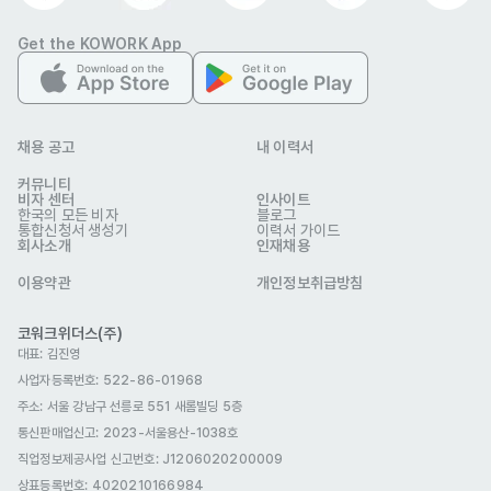
Get the KOWORK App
채용 공고
내 이력서
커뮤니티
투바이트
비자 센터
인사이트
업종
문화·스포츠
한국의 모든 비자
블로그
통합신청서 생성기
이력서 가이드
이메일
contact@2bytescorp.com
회사소개
인재채용
2bytescorp.com/ko
웹사이트
회사 위치
경기 안양시 동안구 시민대로327번길 24 5층
이용약관
개인정보취급방침
본 채용정보는 코워크위더스(주)의 동의 없이 무단전재, 재배포, 재가공할 수 없
코워크위더스(주)
으며, 구직활동 이외의 용도로 사용할 수 없습니다.
대표: 김진영
사업자등록번호: 522-86-01968
주소: 서울 강남구 선릉로 551 새롬빌딩 5층
통신판매업신고
: 2023-서울용산-1038호
직업정보제공사업 신고번호: J1206020200009
상표등록번호: 4020210166984