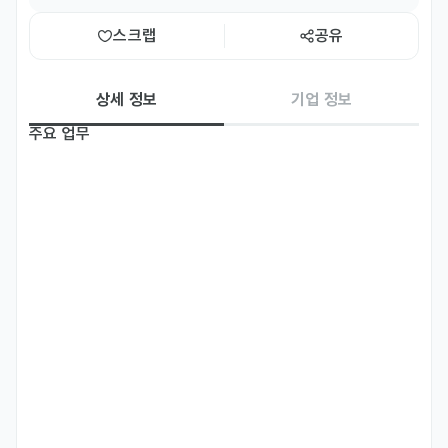
스크랩
공유
상세 정보
기업 정보
주요 업무
- 게임 콘텐츠 현지화 (번역, 검수)

- 번역된 게임의 플레이 테스트 및 이슈 리포트 작성 (LQA)

- 게임 현지화 용어 및 스타일 가이드 작성/관리
자격 요건
- 영어 원어민 또는 원어민 수준의 영어 구사가 가능하신 분

- 게임에 대한 흥미와 이해도가 높은 분

우대 사항
- 게임 업계 또는 인하우스 번역팀 재직 경력

- 번역툴(CAT Tool) 사용 경험

- TOPIK 6급 또는 이에 해당하는 한국어 능력

- 영미권 국가 장기 거주 경험