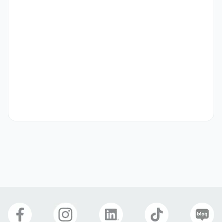
기타
채용 시 마감

채용 절차

• 지원서 검토 → 1차 실무 면접 → 2차 임원면접 → 최종합격

• 서류 합격자 분들에 한하여 개별 연락을 드릴 예정이며, 채용 시 기존 
공고 게재 기간보다 빠르게 마감될 수 있는 점 양해 부탁드립니다.
선호 비자
취업비자(E-1 ~ E-7)
구직비자(D-10)
거주(F-2)
재외동포(F-4)
영주자격(F-5)
국제결혼(F-6)
복리 후생
식대제공
야간교통비
식사 제공
건강검진
교육/세미나/스터디
자기소개서
선택 제출
관련 이미지