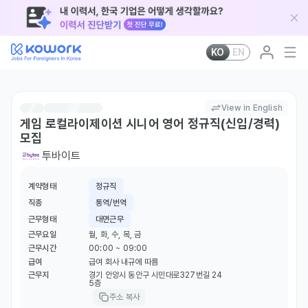
KO
EN
View in English
게임 로컬라이제이션 시니어 영어 정규직(신입/경력)
모집
투바이트
계약형태
정규직
직종
통역/번역
근무형태
대면근무
근무요일
월, 화, 수, 목, 금
근무시간
00:00 ~ 09:00
급여
급여 회사 내규에 따름
근무지
경기 안양시 동안구 시민대로327번길 24
5층
주소 복사