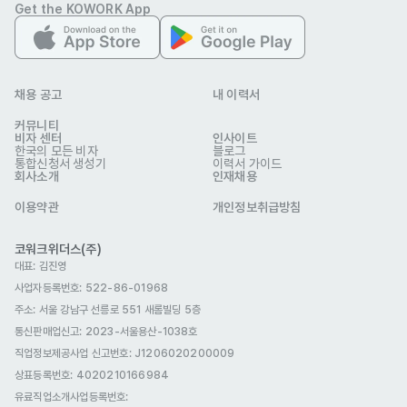
Get the KOWORK App
- 해외 미디어/대중에 대한 이해를 기반으로 예견되는 기회/리스크를 
미리 예측하여 선제적으로 대응하는 주도성

- 민감한 이슈/사안에 대해 기민하게 대처하고 효과적으로 처리할 수 
있는 문제해결능력

채용 공고
내 이력서
- 압박 상황에서도 냉정함과 침착함을 유지하며 유연하게 대응할 수 있
커뮤니티
비자 센터
인사이트
는 정서적 안정성

한국의 모든 비자
블로그
통합신청서 생성기
이력서 가이드
- 홍보/프로모션 관련 조건을 효과적으로 협상할 수 있는 커뮤니케이션 
회사소개
인재채용
스킬
이용약관
개인정보취급방침
기타
- 제출자료와 채용 프로세스 전반에서 허위사실 및 결격사유가 발견될 
코워크위더스(주)
경우 채용이 취소됩니다.

대표: 김진영
- 모든 채용은 수시채용으로, 합격자가 발생할 경우 공고가 조기마감될 
사업자등록번호: 522-86-01968
주소: 서울 강남구 선릉로 551 새롬빌딩 5층
수 있습니다.

통신판매업신고
: 2023-서울용산-1038호
- 모든 면접은 일대일, 혹은 다대일로 진행되며 시간은 최대 1시간 가량 
직업정보제공사업 신고번호: J1206020200009
소요됩니다.

상표등록번호: 4020210166984
- 포지션에 따라 채용 프로세스가 변경 또는 추가될 수 있습니다.

유료직업소개사업등록번호
: