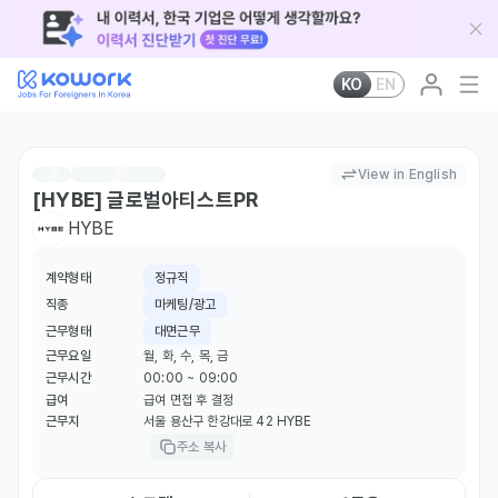
KO
EN
View in English
[HYBE] 글로벌아티스트PR
HYBE
계약형태
정규직
직종
마케팅/광고
근무형태
대면근무
근무요일
월, 화, 수, 목, 금
근무시간
00:00 ~ 09:00
급여
급여 면접 후 결정
근무지
서울 용산구 한강대로 42 HYBE
주소 복사