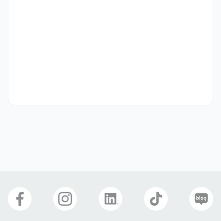
- 원어민급 영어 커뮤니케이션 가능한 분 (영어 기사/보도자료 작성이 
원활한 분)

- 엔터테인먼트 및 미디어 산업에 대한 이해도가 높은 분

- 글로벌 PR/해외 언론 대응 경험 및 글로벌 프로모션(해외 행사 기획/ 
운영)경험을 보유한 분

- 해외 업무(출장 등)에 결격사유가 없는 분

* 서류 전형 합격자에 한해 별도 과제 제출을 요청할 수 있음 
우대 사항
- 국내/외 PR Agency 경험 또는 대외홍보 경험을 보유한 분

- 영어 외 기타 외국어 커뮤니케이션(동남아/인도/남미 시장 등)이 가능
하고, 다양한 문화권에 대해 이해도가 높은 분

- K-POP 팬덤에 대한 관심도와 이해도가 높은 분

- 한국어 업무 수행 능력 필수

- 능동적으로 다양한 유관부서 관계자들과 협업해서 일할 수 있는 팀워
크

- 높은 수준의 업무 디테일 및 팩트 분석 역량
