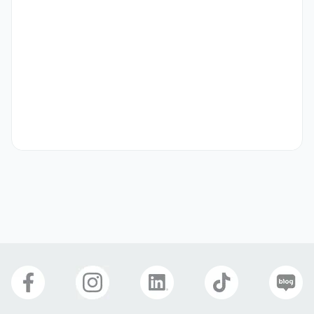
- 콘텐트 영문 계약서 작성/검토 경험이 있으신 분

- 프로젝트별 매출 모니터링 및 정산(매출/비용) 프로세스 경험이 있으
신 분
기타
모집기간: 2025.10.13 17:00 ~ 2025.10.26 23:59

기타 문의사항 : 중앙그룹 채용사이트 Q&A 또는 채용담당자 이메일

[지원안내]

- 직무명: 해외 세일즈 및 배급 관리 (한국영화)

- 채용구분: 경력 (수습 3개월)

- 근무형태: 주 5일 40시간, 9:00~18:00 근무에 준함 (시차출퇴근)

- 근무지: 서울시 강남구 테헤란로87길 22, 도심공항터미널 1, 4, 5층 
메가박스

선호 비자
취업비자(E-1 ~ E-7)
거주(F-2)
재외동포(F-4)