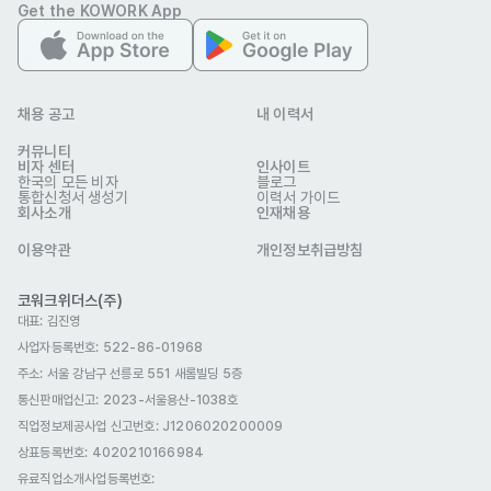
Get the KOWORK App
국제결혼(F-6)
영주자격(F-5)
복리 후생
생일휴가
복지포인트 제도
자유복장
채용 공고
내 이력서
자기소개서
커뮤니티
선택 제출
비자 센터
인사이트
한국의 모든 비자
블로그
통합신청서 생성기
이력서 가이드
회사소개
인재채용
이용약관
개인정보취급방침
중앙그룹
업종
IT·통신
이메일
megabox_recruit@megabox.co.kr
코워크위더스(주)
www.joonganggroup.com
웹사이트
대표: 김진영
회사 위치
서울특별시 마포구 상암산로 48-6
사업자등록번호: 522-86-01968
주소: 서울 강남구 선릉로 551 새롬빌딩 5층
본 채용정보는 코워크위더스(주)의 동의 없이 무단전재, 재배포, 재가공할 수 없
통신판매업신고
: 2023-서울용산-1038호
으며, 구직활동 이외의 용도로 사용할 수 없습니다.
직업정보제공사업 신고번호: J1206020200009
상표등록번호: 4020210166984
유료직업소개사업등록번호
: