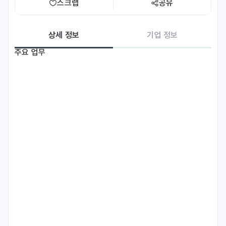
스크랩
공유
상세 정보
기업 정보
주요 업무
- Plus M 엔터테인먼트 작품에 대한 해외 세일즈 진행 및 서포트

- 국내외 영화제/마켓 참가 및 진행

- 유통 및 판권 계약

- 해외 배급 전략 수립 및 배급 지원

- 권역별 시장 분석 및 트렌드 리서치

- 프로젝트별/권역별 매출 분석 및 정산 등
자격 요건
- 4년제 학사 이상의 학력을 취득하신 분

- 비즈니스 수준의 영어로 업무 진행이 가능하신 분

- 직무유관 경력 3년 이상 (대리/과장급)

우대 사항
- 영화제 또는 콘텐트 마켓 참여 경험이 있으신 분
