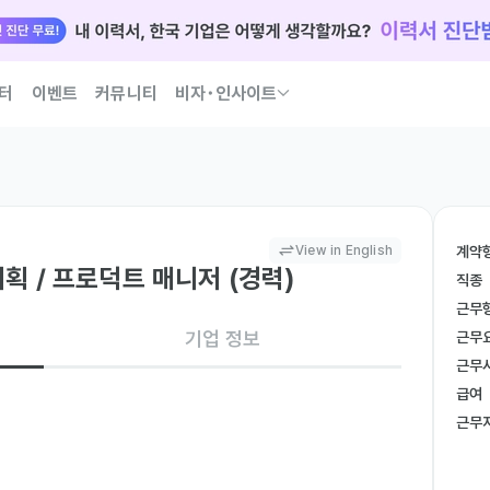
터
이벤트
커뮤니티
비자･인사이트
국인 인재 되는 법 코워크가 이끌어 드릴게요
View in English
계약
획 / 프로덕트 매니저 (경력)
직종
근무
기업 정보
근무
근무
급여
지먼트 업무를 담당합니다.

근무
높이기 위한 주요 개선 과제들을 담당하게 되며,

 / 국가별 법령 대응을 위한 컴플라이언스 작업과 같은
