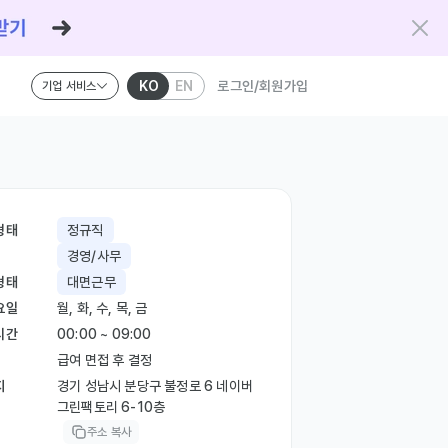
KO
EN
로그인/회원가입
기업 서비스
형태
정규직
경영/사무
형태
대면근무
요일
월, 화, 수, 목, 금
시간
00:00 ~ 09:00
급여 면접 후 결정
지
경기 성남시 분당구 불정로 6 네이버
그린팩토리 6-10층
주소 복사