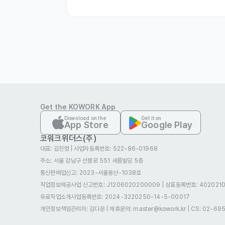
Every Interview will  in Head Office(S
Recruitment screening will be conducted
applicant's application status, participa
completion of your application.

Get the KOWORK App
Download on the
Get it on
- Ownership

App Store
Google Play
- Career and Education

코워크위더스(주)
대표: 김진영
|
사업자등록번호: 522-86-01968
- Criminal Defense

주소: 서울 강남구 선릉로 551 새롬빌딩 5층
- A photo is required, so we appreciate
통신판매업신고
: 2023-서울용산-1038호
자격 요건
직업정보제공사업 신고번호: J1206020200009
|
상표등록번호: 4020210
본사(서울 - 광화문)

유료직업소개사업등록번호
: 2024-3220250-14-5-00017
개인정보책임관리자: 김다운
|
제휴문의: master@kowork.kr
|
CS: 02-69
 - 캄보디아
