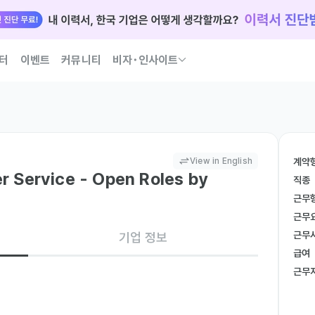
터
이벤트
커뮤니티
비자･인사이트
국인 인재 되는 법 코워크가 이끌어 드릴게요
View in English
계약
 Service - Open Roles by
직종
근무
근무
근무
기업 정보
급여
근무
케팅 계획 수립
