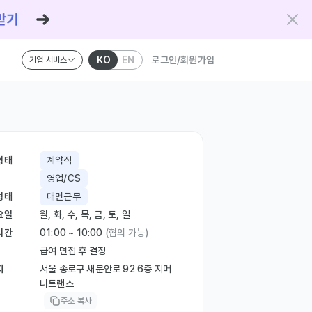
KO
EN
로그인/회원가입
기업 서비스
형태
계약직
영업/CS
형태
대면근무
요일
월, 화, 수, 목, 금, 토, 일
시간
01:00 ~ 10:00
(협의 가능)
급여 면접 후 결정
지
서울 종로구 새문안로 92 6층 지머
니트랜스
주소 복사