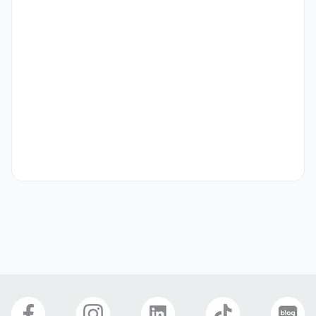
우대 사항
• 일정 규모 이상의 SNS 채널을 직접 운영해보신 분이라면 더 좋아요.

• 디자인 툴이나 영상 편집 툴을 활용한 경험이 있는 분이라면 더 좋아
요.
기타
[근무 조건]

• 근무 장소 : 서울시 서초구 사평대로 368 듀오신논현 12~13층 (신논
현역 9번 출구 도보 1분)

• 근무 기간 : 3개월 Full-time 또는 3개월 Part-time (주당 최소 15
시간 이상 범위에서 근무시간 협의 가능) - D-2 비자 소지자의 경우, 
법무부의 취업 허가 기준(주 20시간 또는 25시간) 내에서 협의

• 급여 - Full-time 근무 시 월급 세전 230만원 (4대보험 가입) / 
Part-time 근무 시 시급 세전 13,200원 (4대보험 가입, 주휴수당 별
도 지급)

[필수 제출 서류]

• 이력서
