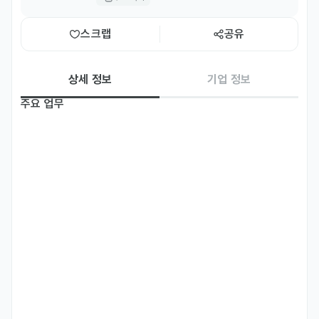
스크랩
공유
상세 정보
기업 정보
주요 업무
• 일본 인플루언서와의 협업 및 커뮤니케이션 관리

• 일본 앱스토어 최적화(ASO)를 위한 콘텐츠 번역 및 현지화

• 일본 유저들을 대상으로 한 알라미 SNS(인스타그램, 트위터, 유튜
브) 관리 및 광고 콘텐츠 검수
자격 요건
• 일본어가 모국어이며, 한국어 커뮤니케이션이 가능한 분

• 대한민국 내에서 합법적인 취업 활동이 가능한 유효한 체류 자격(비
자)을 보유한 분 - 공고 하단 *비자 관련 필수 유의사항* 확인 필수

• 일본 문화 트렌드에 민감하고 인스타그램, 틱톡, 유튜브, 트위터 등 
SNS에 대한 이해도가 높은 분

• 수면, 습관, 루틴 등 개인 생산성에 관심이 많은 분