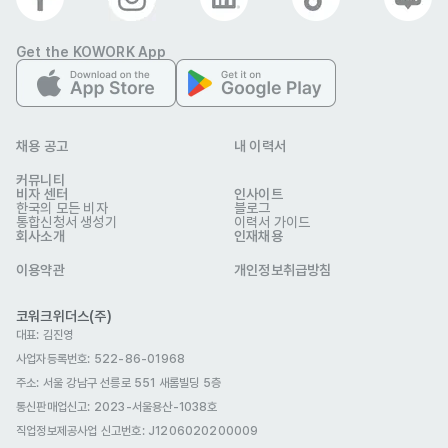
• 마케팅 관련 경험이 정리된 포트폴리오 또는 Alarmy(おこしてME) 
일본 마케팅 캠페인 제안서

Get the KOWORK App
[딜라이트룸 합류 과정]

• 서류 심사 → 종합 인터뷰 → 입사

채용 공고
내 이력서
• 지원 기간 : 11/01(토) ~ 11/16(일)

커뮤니티
• 서류 발표 : 11/18(화)

비자 센터
인사이트
한국의 모든 비자
블로그
• 면접 일정 및 최종 결과 발표 : 11/19(수)~11/28(금) (개별 통보)

통합신청서 생성기
이력서 가이드
회사소개
인재채용
• 입사 예정일 : 12/01(월) ~ 12/08(월) 중 - 일정은 내부 사정에 의해 
이용약관
개인정보취급방침
변경 가능성 있습니다.

코워크위더스(주)
*비자 관련 필수 유의사항*

대표: 김진영
• 지원자는 대한민국 내에서의 취업 활동이 가능한 유효한 체류 자격
사업자등록번호: 522-86-01968
주소: 서울 강남구 선릉로 551 새롬빌딩 5층
(비자)을 보유해야 합니다. 입사 예정일(12/01~12/08) 기준으로 3개
통신판매업신고
: 2023-서울용산-1038호
월 인턴 기간 전체 동안 비자 기한이 만료되지 않음을 반드시 확인해 주
직업정보제공사업 신고번호: J1206020200009
시기 바랍니다.