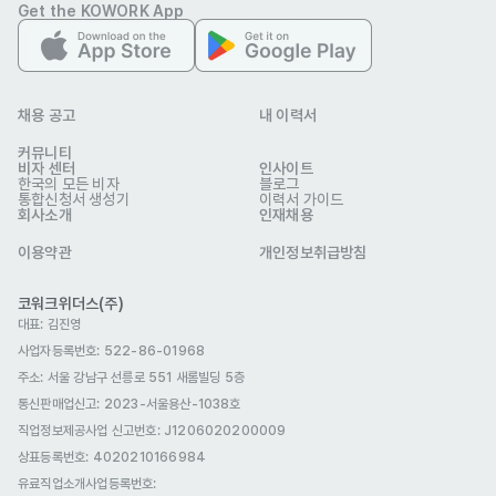
Get the KOWORK App
- Assisting in strategy development and implementation

- Collaborating with other executive assistants to 
discuss and refine strategic initiatives from diverse 
perspectives

채용 공고
내 이력서
커뮤니티
비자 센터
인사이트
and additional duties as required.
한국의 모든 비자
블로그
자격 요건
통합신청서 생성기
이력서 가이드
회사소개
인재채용
* 중국 국적자 또는 재중교포(중국시민권자)

※ 이력서에 반드시 비자종류를 표기바랍니다.

이용약관
개인정보취급방침
* 국내 취업 가능한 비자 소지자(예 : D-2, D-10, E-7 등)

코워크위더스(주)
※ D-2, D-10 비자 소지자 근무 가능, E-7 비자 변경시 지원 가능

대표: 김진영
* E-7 체류자격 발급에 결격 사유가 없는 자

사업자등록번호: 522-86-01968
* 학력 : 초대졸 이상 (2,3년)

주소: 서울 강남구 선릉로 551 새롬빌딩 5층
통신판매업신고
* 경력 : 무관 (신입도 지원 가능)

: 2023-서울용산-1038호
직업정보제공사업 신고번호: J1206020200009
* 한국↔중국 이동근무 가능자
상표등록번호: 4020210166984
우대 사항
유료직업소개사업등록번호
* 한국어 가능자(능통하지 않아도 지원 가능)

: