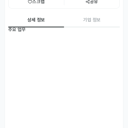
스크랩
공유
상세 정보
기업 정보
주요 업무
* 미래전략실 수행비서관 업무 

(국외↔서울↔부산 이동근무) 

* 경영진 보좌업무 

- 문서 작성 및 자료정리, 회의 준비 및 회의록 작성

- 일정 수행 관리, 출장 지원 및 수행 등의 전반적 비서 업무 

* 각 부서 업무관리 및 케뮤니 케이션 

* 사업기획 및 보조, 글로벌 시장 분석 및 보조

- 문화, 마케팅, 법령등 각종 자료 조사 및 분석, 전략 수립 

- 다양한 시각에서 전략 논의와 비서관 간 협업 업무 수행 

등의 업무

* Executive Assistant (Office of Future Strategy)
