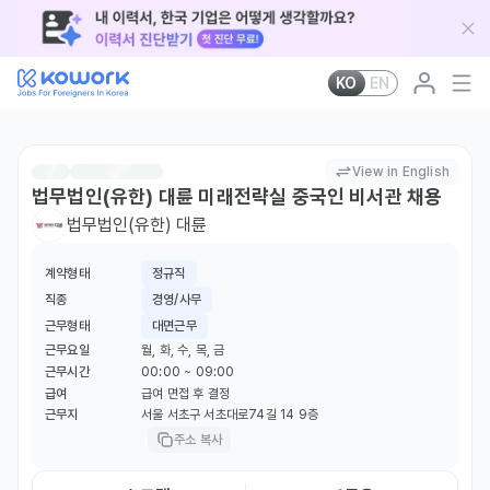
KO
EN
View in English
법무법인(유한) 대륜 미래전략실 중국인 비서관 채용
법무법인(유한) 대륜
계약형태
정규직
직종
경영/사무
근무형태
대면근무
근무요일
월, 화, 수, 목, 금
근무시간
00:00 ~ 09:00
급여
급여 면접 후 결정
근무지
서울 서초구 서초대로74길 14 9층
주소 복사