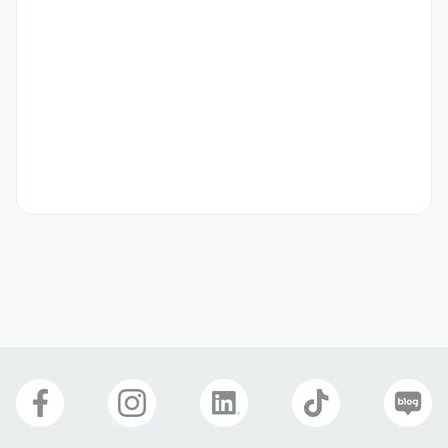
(Work location: Seoul ↔ Busan ↔ Overseas as required)

Key Responsibilities:

* Provide executive support to senior executives within 
the Office of Future Strategy:

- Manage documentation and materials; draft 
correspondence, prepare reports, and take meeting 
minutes

- Coordinate schedules, manage appointments, and 
support business trips and on-site activities

* Facilitate communication and coordination across 
departments

* Support business planning and global market analysis, 
including:

- Conducting research and analysis on culture, marketing, 
and regulatory trends, etc.
