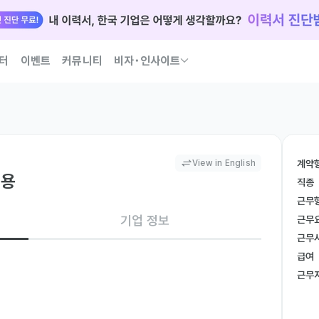
터
이벤트
커뮤니티
비자･인사이트
국인 인재 되는 법 코워크가 이끌어 드릴게요
View in English
계약
채용
직종
근무
기업 정보
근무
근무
급여
근무
를 효율적으로 관리

어지도록 관리
