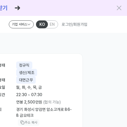
KO
EN
로그인/회원가입
기업 서비스
형태
정규직
생산/제조
형태
대면근무
요일
월, 화, 수, 목, 금
시간
22:30 ~ 07:30
연봉 2,500만원
(협의 가능)
지
경기 화성시 양감면 암소고개로 86-
8 금오테크
주소 복사