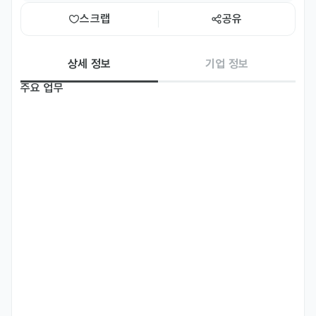
스크랩
공유
상세 정보
기업 정보
주요 업무
• 에디터 또는 번역가 주문배정

• 원어민 에디터 또는 번역가와의 커뮤니케이션

• 클라이언트 요청사항 지원, 상담 및 주문관리

• 영문교정 및 번역 품질관리

• Contents Writing
자격 요건
• 국적  : 무관 (본인에게 결격사유가 없을 경우, E7비자 스폰서 가능)

• 학력 : 4년제 학사 이상

• 경력 : 무관 (신입 및 경력)

• 어학 : 한국어 / 영어(원어민수준)

• 업무스킬 : writing, editing, communication에 능숙한 분
우대 사항