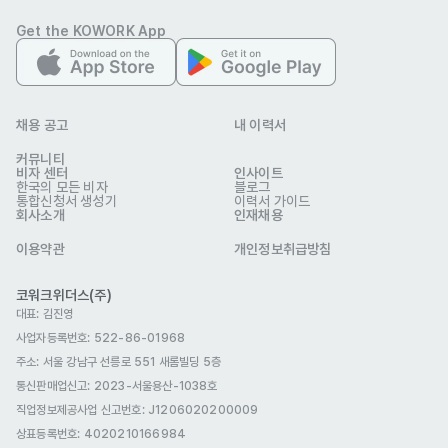
선택 제출
관련 이미지
Get the KOWORK App
채용 공고
내 이력서
커뮤니티
비자 센터
인사이트
한국의 모든 비자
블로그
통합신청서 생성기
이력서 가이드
회사소개
인재채용
이용약관
개인정보취급방침
워드바이스
업종
교육
연락처
010-2863-4428
코워크위더스(주)
이메일
invoice@wordvice.com
대표: 김진영
essayreview.co.kr
웹사이트
사업자등록번호: 522-86-01968
회사 위치
서울 강남구 도산대로30길 21-9 2층
주소: 서울 강남구 선릉로 551 새롬빌딩 5층
통신판매업신고
: 2023-서울용산-1038호
본 채용정보는 코워크위더스(주)의 동의 없이 무단전재, 재배포, 재가공할 수 없
으며, 구직활동 이외의 용도로 사용할 수 없습니다.
직업정보제공사업 신고번호: J1206020200009
상표등록번호: 4020210166984