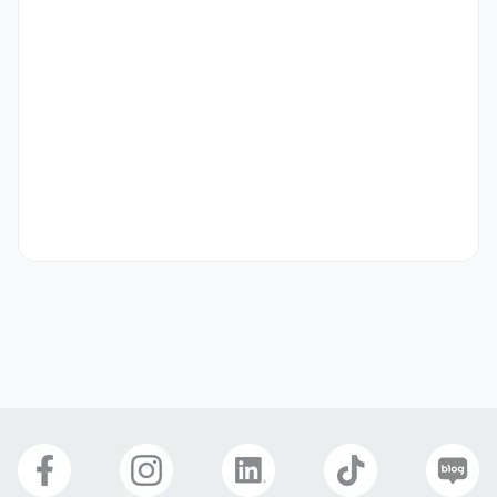
• 유관 직무 근무 경험 (영문 교정 에디터 또는 번역가 경험 포함)

• 관련 업종 경력자 (번역 회사 PM, 유학원 매니저 등)

• 업무 처리가 정확하고 꼼꼼하신 분

• 문서 작업 능력이 뛰어나신 분 (MS OFFICE, Google 
Workspace)

• SEO 기반의 Contents Writing 경험이 있으신 분 
선호 비자
구직비자(D-10)
취업비자(E-1 ~ E-7)
거주(F-2)
재외동포(F-4)
영주자격(F-5)
국제결혼(F-6)
복리 후생
E-7 비자지원
4대보험
육아휴직
연차
출산휴가
경조사 지원금
복지포인트 제도
생일선물
명절선물
건강검진
자유복장
교육/세미나/스터디
워크샵
휴게공간
자기소개서