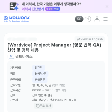
KO
EN
View in English
[Wordvice] Project Manager (영문 번역·QA)
신입 및 경력 채용
워드바이스
계약형태
정규직
직종
경영/사무
근무형태
혼합근무
근무요일
월, 화, 수, 목, 금
(협의 가능)
근무시간
00:00 ~ 09:00
(협의 가능)
급여
급여 면접 후 결정
근무지
서울 강남구 도산대로30길 21-9 2층
주소 복사