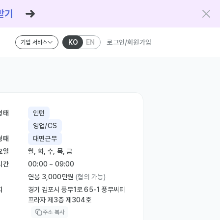
KO
EN
로그인/회원가입
기업 서비스
형태
인턴
영업/CS
형태
대면근무
요일
월, 화, 수, 목, 금
시간
00:00 ~ 09:00
연봉 3,000만원
(협의 가능)
지
경기 김포시 풍무1로 65-1 풍무씨티
프라자 제3층 제304호
주소 복사