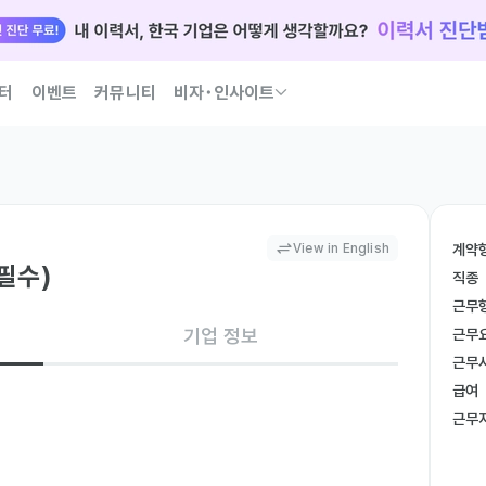
터
이벤트
커뮤니티
비자･인사이트
국인 인재 되는 법 코워크가 이끌어 드릴게요
View in English
계약
필수)
직종
근무
기업 정보
근무
근무
급여
근무