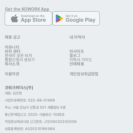
자기소개서
Get the KOWORK App
선택 제출
관련 이미지
채용 공고
내 이력서
커뮤니티
비자 센터
인사이트
한국의 모든 비자
블로그
통합신청서 생성기
이력서 가이드
회사소개
인재채용
이용약관
개인정보취급방침
데이지에스앤씨
코워크위더스(주)
업종
유통
대표: 김진영
연락처
010-3293-5024
사업자등록번호: 522-86-01968
이메일
jj4359067@miming.kr
miming.kr/
웹사이트
주소: 서울 강남구 선릉로 551 새롬빌딩 5층
회사 위치
서울 강남구 도곡동 957-4 9층
통신판매업신고
: 2023-서울용산-1038호
직업정보제공사업 신고번호: J1206020200009
본 채용정보는 코워크위더스(주)의 동의 없이 무단전재, 재배포, 재가공할 수 없
상표등록번호: 4020210166984
으며, 구직활동 이외의 용도로 사용할 수 없습니다.