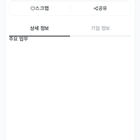
스크랩
공유
상세 정보
기업 정보
주요 업무
주요업무

• 북미/유럽 담당 마케팅 업무

• 북미/유럽 인플루언서 서치, 리스트업, 컨택

• 해외인플루언서 대상 제품 홍보 및 제안

• 제품 라인업에 대한 이해

• 신규 고객 및 해외 시장 개척

• 해외 브랜드 본사 소통 

•국가 별 제품 인증 지원

자격 요건
자격요건

• 영어 (회화), 한국어 능통 하신 분 
