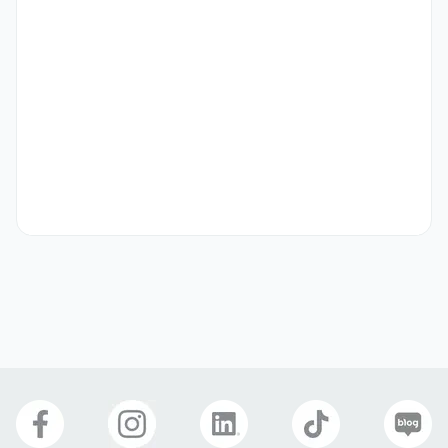
• 해외여행 결격 사유가 없으신 분

• 2/4년제 대학 졸업자
우대 사항
우대사항

•  해당 업무 경험이 있으신 분

•  화장품, 뷰티, 건기식 등 분야에  관심이 많으신 분
기타
•이력서가 접수되면 심사를 거쳐 서류 전형 통과자에게 개별 연락 예정

•E-7 비자 지원 가능
선호 비자
국제결혼(F-6)
거주(F-2)
동반가족(F-1, F-3)
재외동포(F-4)
영주자격(F-5)
취업비자(E-1 ~ E-7)
복리 후생
4대보험
출산휴가
연차
인센티브
경조사 지원금
명절선물
자유복장
휴게공간
E-7 비자지원