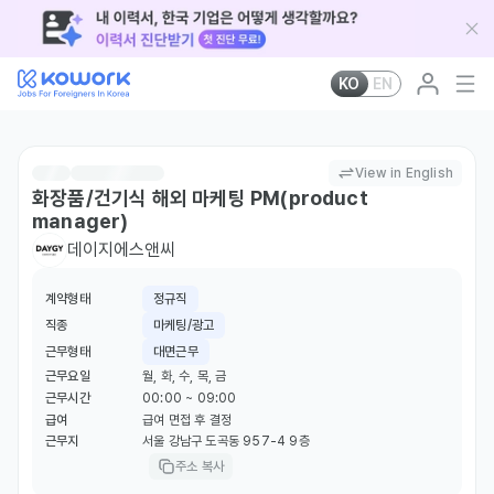
KO
EN
View in English
화장품/건기식 해외 마케팅 PM(product
manager)
데이지에스앤씨
계약형태
정규직
직종
마케팅/광고
근무형태
대면근무
근무요일
월, 화, 수, 목, 금
근무시간
00:00 ~ 09:00
급여
급여 면접 후 결정
근무지
서울 강남구 도곡동 957-4 9층
주소 복사