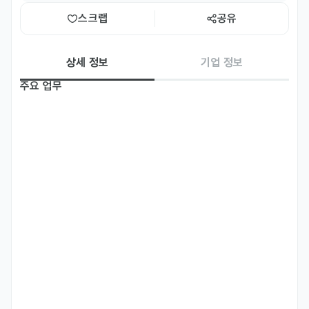
스크랩
공유
상세 정보
기업 정보
주요 업무
1. 틱톡샵 / 아마존 운영

틱톡샵 초기 세팅 및 운영 관리

아마존 스토어 세팅, 상품 등록, 키워드 관리, 리뷰/퍼포먼스 모니터링

판매 데이터 기반 개선 포인트 도출 및 실행

2. 인플루언서 관리 및 서치

틱톡/아마존 매출 증대를 위한 인플루언서 발굴 및 협업 관리
