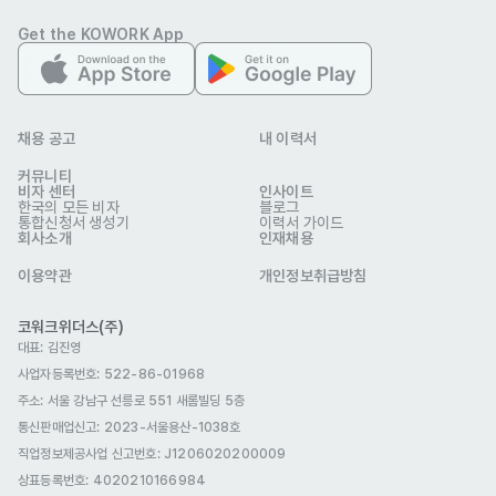
Get the KOWORK App
배너·캠페인용 이미지/영상 소재 기획 및 메시지 구성

채널별 성과 분석 후 개선 방향 제시
자격 요건
채용 공고
내 이력서
- 한국어: 인터미디어급 (인플루언서 및 파트너와 원활히 소통 가능한 
커뮤니티
수준)

비자 센터
인사이트
한국의 모든 비자
블로그
통합신청서 생성기
이력서 가이드
회사소개
인재채용
- 영어: Fluent (업무 커뮤니케이션 가능)

이용약관
개인정보취급방침
- 글로벌/국내 커머스 플랫폼 운영에 대한 기본 이해

코워크위더스(주)
대표: 김진영
- 트렌드 파악 능력 및 자기주도적 업무 역량

사업자등록번호: 522-86-01968
주소: 서울 강남구 선릉로 551 새롬빌딩 5층
통신판매업신고
- 빠르게 변화하는 시장에 대한 관심과 실행력
: 2023-서울용산-1038호
우대 사항
직업정보제공사업 신고번호: J1206020200009
- 틱톡샵·아마존·국내 커머스 관련 업종 경험자

상표등록번호: 4020210166984