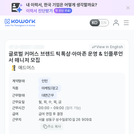
KO
EN
View in English
글로벌 커머스 브랜드 틱톡샵·아마존 운영 & 인플루언
서 매니저 모집
애드어스
계약형태
인턴
직종
마케팅/광고
근무형태
대면근무
근무요일
월, 화, 수, 목, 금
근무시간
00:00 ~ 09:00
(협의 가능)
급여
급여 면접 후 결정
근무지
서울 성동구 성수일로10길 26 909호
주소 복사