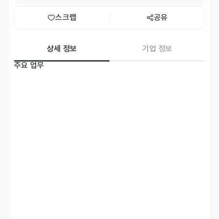
스크랩
공유
상세 정보
기업 정보
주요 업무
-	브랜드 콘텐츠 기획 및 비주얼 어셋 제작 

-	브랜드 공식 홈페이지, 유투브, SNS 채널등 자사 미디어 플랫폼 관
리 및 콘텐츠 운영 

-	신제품 상세페이지 개발 및 어셋 촬영 

-	인플루언서 마케팅 기획/운영 및 2차 활용 등 후속 관리 

-	아마존 등 해외 주요 온라인 리테일 채널 마케팅 및 운영지원 

-	디지털 광고 소재 개발 및 운영 관리 
자격 요건
-	재한외국인  (★국내 근로 가능비자 보유 필수)

-	영어로 원활한 업무 수행 및 커뮤니케이션이 가능한 분 

-	한국어로 명확하게 소통할 수 있는 분
