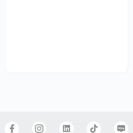
-	엑셀 등 MS Office 기초 활용 가능자 

우대 사항
-	화장품/뷰티/코스메틱/스킨케어 업계에 깊은 이해와 관심을 가진 분	
-	창의력이 뛰어나고 책임감이 강한 분

-	원활한 비즈니스 커뮤니케이션 및 꼼꼼한 업무대응 가능자

-	유창한 한국어 실력을 보유한 분 
기타
-채용절차 : 서류지원-> 면접진행-> 입사세부조율-> 최종합격

-제출서류 : 자유양식의 국문/영문이력서 및 개별지원서 제출가능

                 (*지원서가 접수되면 심사를 거쳐 지원자에게 개별 연락예
정) 

-근무시간 : 월~금요일 5일근무 (오전 09시~18시까지)

-급여 및 처우 : 면접시 협의결정

-채용담당자에게 문의하기 : yongjo.jung@aidkoreacorp.com 
(TEL : 070-5142-0020)
