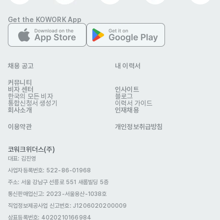
-기타사항 : 입사확정시, 입사지원관련 증빙서류 제출이 진행 되며, 

                  제출서류확인 시, 지원서 내용 중 허위사실이 있는 경우 
Get the KOWORK App
입사가 취소 될 수 있습니다
선호 비자
영주자격(F-5)
국제결혼(F-6)
재외동포(F-4)
채용 공고
내 이력서
거주(F-2)
구직비자(D-10)
취업비자(E-1 ~ E-7)
커뮤니티
복리 후생
비자 센터
인사이트
한국의 모든 비자
블로그
4대보험
육아휴직
연차
출산휴가
인센티브
통합신청서 생성기
이력서 가이드
회사소개
인재채용
경조사 지원금
야간교통비
명절선물
워크샵
이용약관
개인정보취급방침
구내식당
휴게공간
코워크위더스(주)
자기소개서
대표: 김진영
선택 제출
사업자등록번호: 522-86-01968
관련 이미지
주소: 서울 강남구 선릉로 551 새롬빌딩 5층
통신판매업신고
: 2023-서울용산-1038호
직업정보제공사업 신고번호: J1206020200009
상표등록번호: 4020210166984