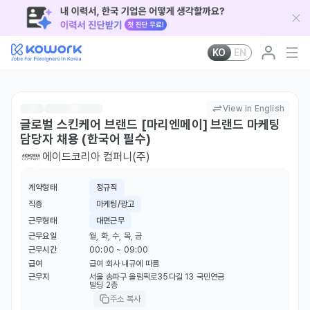
KO
EN
View in English
글로벌 스킨케어 브랜드 [마리엔메이] 브랜드 마케팅
담당자 채용 (한국어 필수)
에이드코리아 컴퍼니(주)
계약형태
정규직
직종
마케팅/광고
근무형태
대면근무
근무요일
월, 화, 수, 목, 금
근무시간
00:00 ~ 09:00
급여
급여 회사 내규에 따름
근무지
서울 송파구 올림픽로35다길 13 국민연금
빌딩 2층
주소 복사