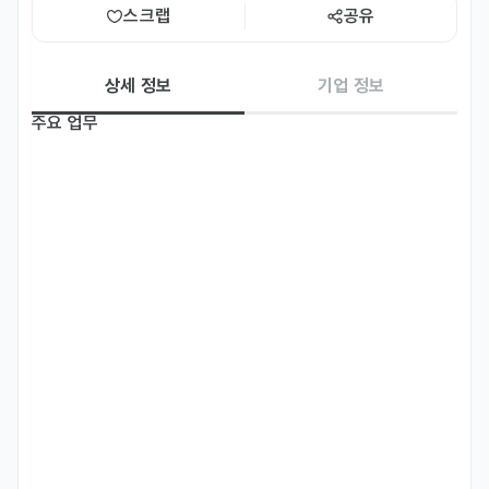
스크랩
공유
상세 정보
기업 정보
주요 업무
일본 담당 Overseas Sales (1명)

- 일본 시장 대상 해외 영업 (B2B / B2C)

- 가전, 캠핑, 주방용품 제품 영업 및 거래선 관리

- MAKUAKE 제품 등록 및 운영 전반

    (기획, 스토리 구성, 일정 관리, 런칭, 성과 분석)

- 일본 소비자 관점의 제품 스토리텔링 및 현지화 기획

- 일본 파트너 및 플랫폼 커뮤니케이션

- 일본 시장 트렌드, 경쟁사 및 가격대 조사

- 영업 성과 및 시장 분석 리포트 작성

북미·유럽 담당 Overseas Sales (1명)
