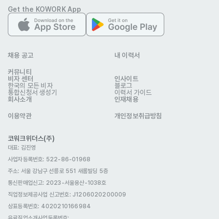
Get the KOWORK App
북미·유럽 담당 Overseas Sales (1명)

- 영어 비즈니스 커뮤니케이션 가능자 (필수)

채용 공고
내 이력서
- 해외 영업 또는 글로벌 B2B 영업 경험자

커뮤니티
- 북미 또는 유럽 시장 이해도가 있는 분

비자 센터
인사이트
한국의 모든 비자
블로그
- 협상 및 커뮤니케이션 역량이 뛰어난 분

통합신청서 생성기
이력서 가이드
회사소개
인재채용
- 자율적이고 주도적인 업무 수행이 가능한 분
우대 사항
이용약관
개인정보취급방침
일본 담당 Overseas Sales (1명)

코워크위더스(주)
대표: 김진영
- MAKUAKE 운영 경험

사업자등록번호: 522-86-01968
- 일본 소비자 트렌드에 대한 이해

주소: 서울 강남구 선릉로 551 새롬빌딩 5층
- 제품 기획 또는 현지화 프로젝트 경험

통신판매업신고
: 2023-서울용산-1038호
직업정보제공사업 신고번호: J1206020200009
북미·유럽 담당 Overseas Sales (1명)

상표등록번호: 4020210166984
유료직업소개사업등록번호
: