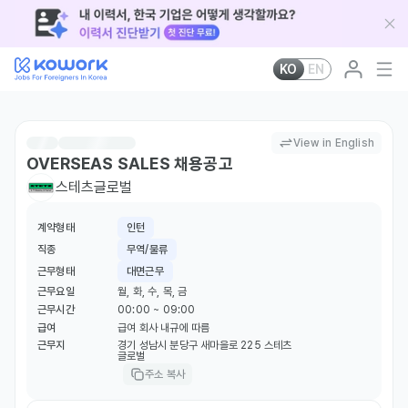
KO
EN
View in English
OVERSEAS SALES 채용공고
스테츠글로벌
계약형태
인턴
직종
무역/물류
근무형태
대면근무
근무요일
월, 화, 수, 목, 금
근무시간
00:00 ~ 09:00
급여
급여 회사 내규에 따름
근무지
경기 성남시 분당구 새마을로 225 스테츠
글로벌
주소 복사