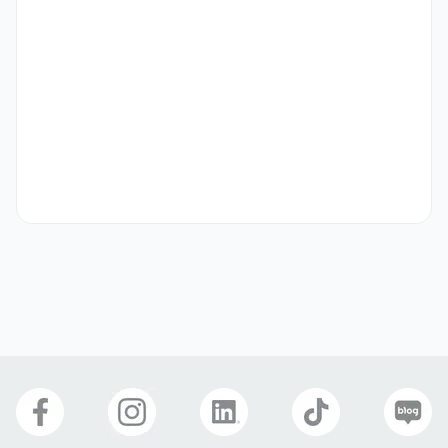
- 북미 및 유럽 시장 해외 영업 및 거래선 발굴

- 가전, 캠핑, 주방용품 제품 세일즈 및 파트너 관리

- 국가별 유통 구조 및 세일즈 전략 수립

- 해외 바이어와의 계약 및 조건 협상

- 해외 전시회 및 상담회 대응 (사전·사후 영업 포함)

- 시장 트렌드, 경쟁사 및 소비자 분석

- 영업 성과 및 시장 리포트 작성
자격 요건
일본 담당 Overseas Sales (1명)

- 일본어 비즈니스 커뮤니케이션 가능자 (필수)

- 해외 영업 또는 일본 시장 관련 업무 경험자

- 일본 이커머스 또는 크라우드펀딩 플랫폼 경험자 우대

- 가전·캠핑·주방용품 카테고리에 대한 이해 또는 관심

- 책임감 있고 꼼꼼한 업무 스타일
