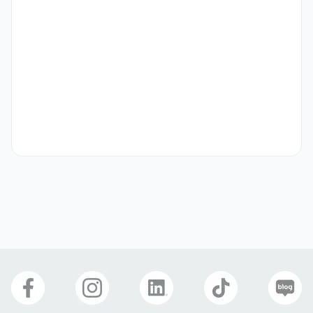
기타
- 채용 인원: 2명

  · 베트남 국적 1명

  · 인도 국적 1명

- 소속 부서: 기술영업팀
선호 비자
학생비자(D-2)
구직비자(D-10)
취업비자(E-1 ~ E-7)
거주(F-2)
재외동포(F-4)
영주자격(F-5)
국제결혼(F-6)
복리 후생
4대보험
E-7 비자지원
식사 제공
기숙사 제공
출산휴가
육아휴직
연차
장기근속 수당
연장수당
경조사 지원금
생일선물
명절선물
건강검진
교육/세미나/스터디
구내식당
휴게공간
자기소개서