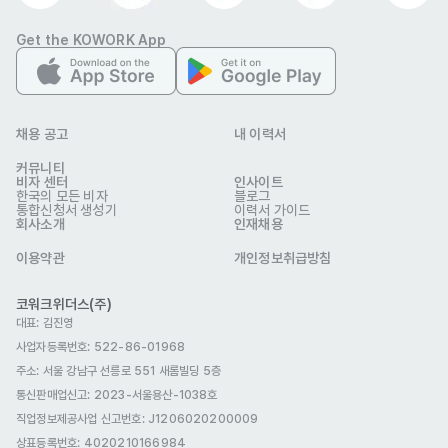
Get the KOWORK App
4. 긴급 A/S 및 트러블슈팅 (Emergency A/S & 
Troubleshooting)

신속한 현장 출동 : 장비 고장이나 시스템 오류 발생 시 신속하게 현장
채용 공고
내 이력서
에 방문하여 문제를 파악합니다.

커뮤니티
문제 해결 및 리포팅 : 고장 원인을 정확히 진단하여 수리(A/S)를 진행
비자 센터
인사이트
한국의 모든 비자
블로그
하며, 재발 방지를 위한 조치 결과를 기록하고 관리합니다.
통합신청서 생성기
이력서 가이드
회사소개
인재채용
자격 요건
1. 필수 및 신분 요건 (Requirement)

이용약관
개인정보취급방침
코워크위더스(주)
비자 및 체류 자격 : 대한민국 내에서 취업 활동에 결격 사유가 없는 적
대표: 김진영
법 비자 소지자

사업자등록번호: 522-86-01968
거주 및 영주 권자 : F-2(거주), F-5(영주), F-6(결혼이민) 소지자 또는 
주소: 서울 강남구 선릉로 551 새롬빌딩 5층
귀화자

통신판매업신고
: 2023-서울용산-1038호
직업정보제공사업 신고번호: J1206020200009
유학생 :  D-2(유학) 비자 소지자 중  시간제 취업 허가 를 받은 분 (졸
상표등록번호: 4020210166984