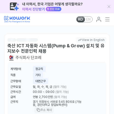
KO
EN
View in English
축산 ICT 자동화 시스템(Pump & Grow) 설치 및 유
지보수 전문인력 채용
주식회사 단코레
계약형태
정규직
직종
기타
근무형태
대면근무
근무요일
월, 화, 수, 목, 금
(협의 가능)
근무시간
00:00 ~ 09:00
(협의 가능)
급여
연봉 2,700만원
(협의 가능)
근무지
경기 의정부시 서부로 545 806호 (가능
동, 경민대학교 창업보육센터)
주소 복사