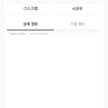
스크랩
공유
상세 정보
기업 정보
현재 거주지
국내 거주자만
국적
네팔
주요 업무
1. 시스템 설치 및 시공 (System Installation & Construction)

전국 양돈 농가 현장 내 설비 구축 : 펌프앤그로우(Pump'n'Grow) 및 
환경관리기 등 자동화 설비의 하드웨어 설치 및 배관 연결 작업을 수행
합니다.

시스템 시운전 :  설치 완료 후 장비가 정상적으로 작동하는지 확인하
고, 덴마크 본사의 기술 표준에 맞춰 최적화 설정을 진행합니다.
