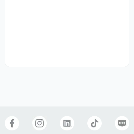
- 한국어로 비즈니스 회화 소통가능자 지원바랍니다.

- 비자 지원가능한 기업으로 수습기간동안 인사평가에따라 비자 변경 
가능합니다.

- 인턴, 아르바이트 희망자 입사지원 가능하며, 수습기간, 졸업 후 정규
직 전환 가능합니다.
선호 비자
학생비자(D-2)
구직비자(D-10)
취업비자(E-1 ~ E-7)
거주(F-2)
재외동포(F-4)
영주자격(F-5)
국제결혼(F-6)
관광취업(H-1)
복리 후생
4대보험
E-7 비자지원
연차
경조사 지원금
자유복장
출산휴가
육아휴직
장기근속 수당
식대제공
명절선물
자기소개서
선택 제출