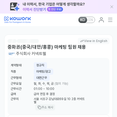
KO
EN
View in English
중화권(중국/대만/홍콩) 마케팅 팀원 채용
주식회사 커넥트웰
계약형태
정규직
직종
마케팅/광고
근무형태
대면근무
근무요일
월, 화, 수, 목, 금
(협의 가능)
근무시간
01:00 ~ 10:00
급여
급여 면접 후 결정
근무지
서울 서초구 강남대로69길 10 2층 커넥트
웰
주소 복사