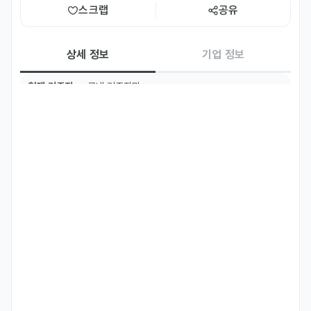
스크랩
공유
상세 정보
기업 정보
현재 거주지
국내 거주자만
TOPIK
TOPIK 5급 이상
주요 업무
- 피부 클리닉 중국/ 대만 / 홍콩대상 마케팅

- SNS 채널 관리 및 컨텐츠 제작

- 온라인 상담(CS) - 위챗 / 라인 / 왓츠앱  EMD
자격 요건
.  중국어 / 대만어 / 광둥어 능통자

.  경력 /  학력 /  나이 / 성별 무관
우대 사항
-  원어민 우대 (비자 必 / 비자필수 기재)

-  피부과 / 병원 마케팅 경력자 우대

-  유관업무 경험자 우대
기타