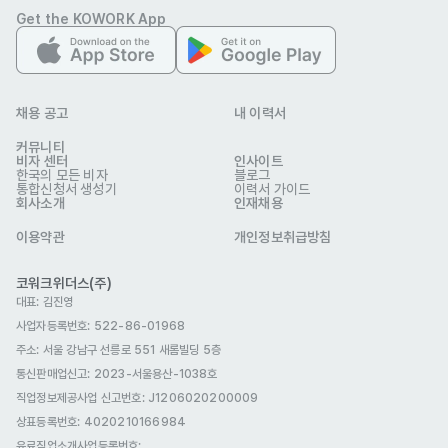
관련 이미지
Get the KOWORK App
채용 공고
내 이력서
커뮤니티
비자 센터
인사이트
한국의 모든 비자
블로그
통합신청서 생성기
이력서 가이드
회사소개
인재채용
주식회사 커넥트웰
이용약관
개인정보취급방침
업종
IT·통신
회사 위치
서울 서초구 강남대로69길 10 2층 커넥트웰
코워크위더스(주)
대표: 김진영
본 채용정보는 코워크위더스(주)의 동의 없이 무단전재, 재배포, 재가공할 수 없
으며, 구직활동 이외의 용도로 사용할 수 없습니다.
사업자등록번호: 522-86-01968
주소: 서울 강남구 선릉로 551 새롬빌딩 5층
통신판매업신고
: 2023-서울용산-1038호
직업정보제공사업 신고번호: J1206020200009
상표등록번호: 4020210166984
유료직업소개사업등록번호
: