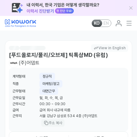
KO
EN
View in English
[푸드올로지/풀리/오브제] 틱톡샵MD (유럽)
(주)어댑트
계약형태
정규직
직종
마케팅/광고
근무형태
대면근무
근무요일
월, 화, 수, 목, 금
근무시간
00:30 ~ 09:30
급여
급여 회사 내규에 따름
근무지
서울 강남구 삼성로 534 4층 (주)어댑트
주소 복사