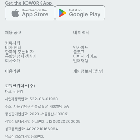
- 수습 기간: 6개월 / 계약직(인턴)

Get the KOWORK App
  ※ 6개월 동안의 퍼포먼스를 바탕으로 내규에 따라 수습 평가를 통해 
정규직 전환 여부를 결정합니다.

  ※ 수습기간 동안 '인턴 처우' 적용. 이후 정규직 전환 시 정규직 신입 
채용 공고
내 이력서
처우 기준으로 연봉이 갱신됩니다.
커뮤니티
선호 비자
비자 센터
인사이트
한국의 모든 비자
블로그
구직비자(D-10)
취업비자(E-1 ~ E-7)
거주(F-2)
통합신청서 생성기
이력서 가이드
회사소개
인재채용
재외동포(F-4)
영주자격(F-5)
국제결혼(F-6)
이용약관
개인정보취급방침
복리 후생
4대보험
인센티브
생일휴가
출산휴가
코워크위더스(주)
대표: 김진영
육아휴직
연차
식대제공
경조사 지원금
사업자등록번호: 522-86-01968
야간교통비
생일선물
명절선물
건강검진
주소: 서울 강남구 선릉로 551 새롬빌딩 5층
통신판매업신고
: 2023-서울용산-1038호
자유복장
교육/세미나/스터디
휴게공간
직업정보제공사업 신고번호: J1206020200009
자기소개서
상표등록번호: 4020210166984
선택 제출
유료직업소개사업등록번호
:
관련 이미지