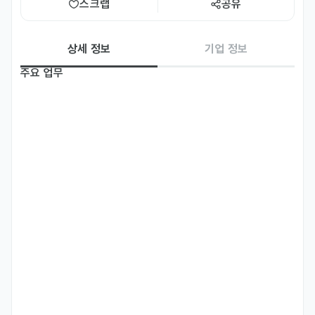
스크랩
공유
상세 정보
기업 정보
주요 업무
- TikTok Shop 판매 전략 및 프로모션 기획·운영

- 제품 상세 페이지 기획·관리를 통한 콘텐츠 품질 개선

- TikTok 어필리에이터 발굴·섭외 및 협업 콘텐츠·라이브 운영

- 어필리에이터 커뮤니티 운영, 챌린지 기획 등 어필리에이터 생태계 활
성화

- 데이터 기반의 성과 분석 및 운영 개선 인사이트 도출

- 외부 파트너사(TikTok 본사, 국내외 에이전시 등) 커뮤니케이션
자격 요건
- 신입: 경력 무관

- 경력: 1년 이상~3년 이하

- TikTok Shop 운영 경험을 보유하신 분(기간 무관, 직접 운영 경험 
필수)
