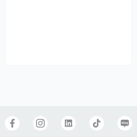
- 데이터 기반으로 문제를 파악·개선하고 빠르게 실행할 수 있는 분
우대 사항
- Amazon 등 이커머스 플랫폼 채널 운영 경험이 있는 분

- 플랫폼 로직에 대한 이해와 빠른 적응력을 보유하신 분

- 영어 활용 능력이 Fluent 수준이신 분

- 유럽 문화/콘텐츠 트렌드에 익숙하신 분
기타
[경력]

- 서류 전형 → 면접 전형(1~2차) → Reference Check → 처우 협
의 → 최종 합격

  ※ 수습기간(3개월,수습계약직)이 적용되며 수습평가 결과에 따라 정
규직 전환 여부를 결정합니다.

  ※ 채용 전형 프로세스는 상황에 따라 추가되거나 생략될 수 있습니다.

[신입]

- 서류 전형 → 면접 전형 → 처우 협의 및 최종 합격 → 입사 → 수습
기간(6개월/인턴) → 수습 평가 → 정규직 전환
