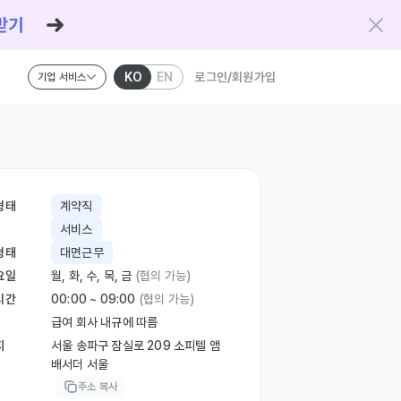
KO
EN
로그인/회원가입
기업 서비스
형태
계약직
서비스
형태
대면근무
요일
월, 화, 수, 목, 금
(협의 가능)
시간
00:00 ~ 09:00
(협의 가능)
급여 회사 내규에 따름
지
서울 송파구 잠실로 209 소피텔 앰
배서더 서울
주소 복사