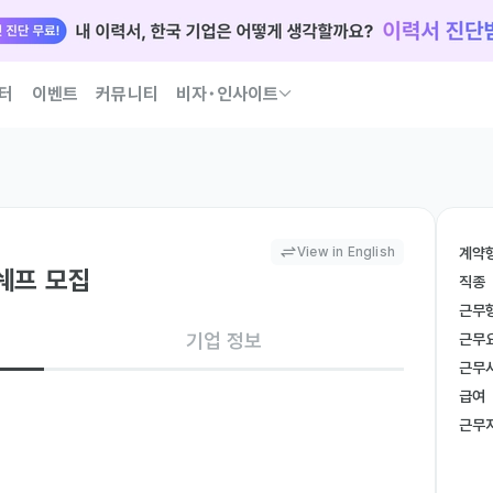
터
이벤트
커뮤니티
비자･인사이트
국인 인재 되는 법 코워크가 이끌어 드릴게요
View in English
계약
쉐프 모집
직종
근무
기업 정보
근무
근무
급여
근무