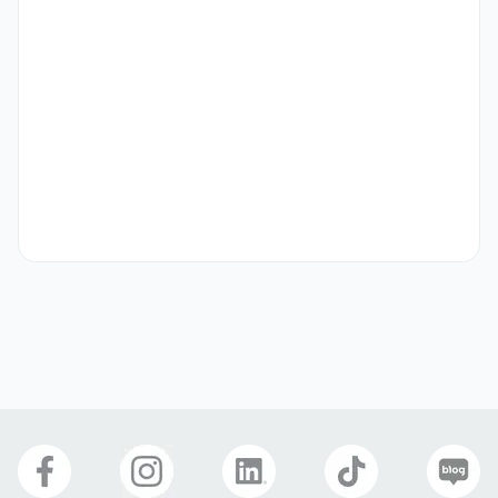
[Tugas & Tanggung Jawab]

Menyambut dan membantu pelanggan di dalam toko

Memberikan informasi mengenai produk

Mendukung proses penjualan dan pengelolaan toko

Melayani pelanggan dari Indonesia (komunikasi dalam 
Bahasa Indonesia)
자격 요건
[Kualifikasi]

Mahasiswa /  imigran asal Indonesia yang tinggal di Korea

Kemampuan Bahasa Indonesia tingkat native
