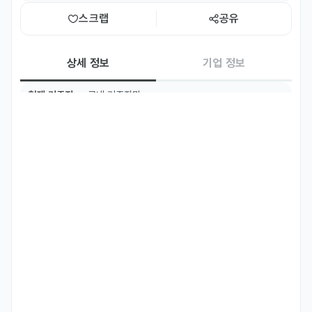
스크랩
공유
상세 정보
기업 정보
현재 거주지
국내 거주자만
TOPIK
TOPIK 4급 이상
국적
인도네시아
주요 업무
Tentang Perusahaan Fibreno adalah brand desain “Color 
for Life” yang berbasis di Seoul, dengan konsep desain 
bergaya Italia. Kami membantu pelanggan menemukan 
preferensi warna mereka dan sedang berkembang ke 
pasar global, termasuk Indonesia.

Posisi Part-Time Store Assistant (Bahasa Indonesia / 
Mahasiswa atau Imigran Indonesia diutamakan)
