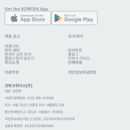
Get the KOWORK App
Mampu percakapan dasar dalam Bahasa Korea

Tertarik pada fashion, desain, dan pelayanan pelanggan

채용 공고
내 이력서
Memahami tren atau preferensi pasar Indonesia (nilai 
커뮤니티
비자 센터
tambah)
인사이트
한국의 모든 비자
블로그
우대 사항
통합신청서 생성기
이력서 가이드
회사소개
인재채용
[Ketentuan Kerja]

이용약관
개인정보취급방침
Gaji: akan dibicarakan saat wawancara

코워크위더스(주)
대표: 김진영
Tipe kerja: paruh waktu (part-time)

사업자등록번호: 522-86-01968
주소: 서울 강남구 선릉로 551 새롬빌딩 5층
Tanggal mulai: fleksibel / dapat dinegosiasikan
통신판매업신고
: 2023-서울용산-1038호
기타
직업정보제공사업 신고번호: J1206020200009
상표등록번호: 4020210166984