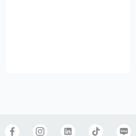
ㆍ주문 처리 및 물류 관리

   - 주문 처리: 실시간 주문 확인, 결제 검증, 출고 요청

   - 배송 트래킹: 배송 상태 모니터링, 지연/이슈 발생 시 즉각 대응

   - 재고 관리: 재고 수량 체크, 품절 예상 시 본사 알림, 재입고 조율

   - 반품/교환: 반품 접수, 물류사 연계, 재고 복구 처리

ㆍCS 및 클레임 실무 처리

   - 실시간 고객 응대: 틱톡샵 채팅을 통한 현지 언어 1:1 문의 대응

   - 클레임 처리: 배송 지연, 상품 불량, 환불 요청 등 클레임 해결

   - 고객 만족도 관리: 리뷰/평점 모니터링, 부정적 피드백 대응

   - VOC 분석: 반복되는 고객 불만 사항을 정리하여 본사 및 팀장에게 
리포트

ㆍ현지 인플루언서/크리에이터 협업

   - 인플루언서 발굴: 카테고리별 적합한 마이크로~파워 인플루언서 리