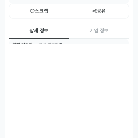
스크랩
공유
상세 정보
기업 정보
현재 거주지
국내 거주자만
국적
베트남
태국
주요 업무
[담당업무]

ㆍ틱톡샵 초기 세팅 및 샵 운영

   - 계정 개설 및 세팅: 브랜드별 틱톡샵 셀러 계정 생성, 프로필/배너/
정책 세팅

   - 상품 등록: 현지 언어로 상품명, 설명, 옵션, 가격, 배송 정보 등록

   - 스토어 관리: 상품 노출 최적화, 프로모션/쿠폰 세팅, 재고 모니터
링

   - 정책 관리: 현지 법규/플랫폼 정책 준수, 브랜드 가이드라인 반영
