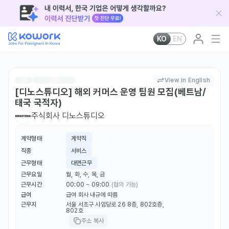
KO
EN
View in English
[디노스튜디오] 해외 커머스 운영 팀원 모집(베트남/
태국 국적자)
주식회사 디노스튜디오
계약형태
계약직
직종
서비스
근무형태
대면근무
근무요일
월, 화, 수, 목, 금
근무시간
00:00 ~ 09:00
(협의 가능)
급여
급여 회사 내규에 따름
근무지
서울 서초구 사임당로 26 8층, 802호층,
802호
주소 복사