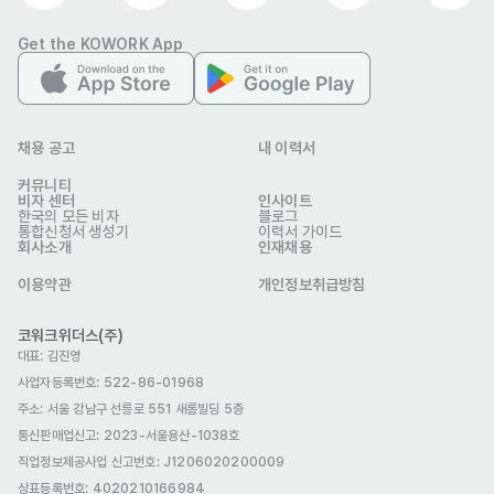
서치 및 리스트업

Get the KOWORK App
   - 아웃리치: 협업 제안 메시지 발송, DM/이메일 소통

   - 협업 조율: 샘플 발송, 콘텐츠 가이드라인 전달, 업로드 일정 확인

   - 성과 모니터링: 인플루언서 콘텐츠 조회수/전환율 추적, 상위 기여
자 리핏 제안

채용 공고
내 이력서
커뮤니티
ㆍ라이브 커머스 운영 지원

비자 센터
인사이트
한국의 모든 비자
블로그
   - 쇼호스트 소싱: 현지 라이브 커머스 쇼호스트 발굴 및 섭외

통합신청서 생성기
이력서 가이드
회사소개
인재채용
   - 방송 기획 지원: 라이브 스크립트 현지화, 프로모션 오퍼 세팅

이용약관
개인정보취급방침
   - 방송 중 실시간 서포트: 채팅 모더레이션, 주문 처리, 쿠폰 발급

   - 방송 후 정산: GMV 집계, 쇼호스트 수수료 정산 자료 작성

코워크위더스(주)
대표: 김진영
사업자등록번호: 522-86-01968
ㆍ정기 리포트 및 커뮤니케이션

주소: 서울 강남구 선릉로 551 새롬빌딩 5층
   - 주간 운영 리포트: GMV, 주문 건수, 전환율, CS 이슈 등 핵심 지
통신판매업신고
: 2023-서울용산-1038호
표 정리

직업정보제공사업 신고번호: J1206020200009
   - 본사/팀장 커뮤니케이션: 카카오톡/슬랙을 통한 일일 이슈 공유 및 
상표등록번호: 4020210166984