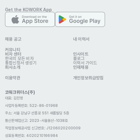
구직비자(D-10)
취업비자(E-1 ~ E-7)
거주(F-2)
Get the KOWORK App
재외동포(F-4)
영주자격(F-5)
국제결혼(F-6)
복리 후생
4대보험
연차
인센티브
헬스비 지원
채용 공고
내 이력서
야간교통비
명절선물
건강검진
교육/세미나/스터디
커뮤니티
생일휴가
비자 센터
인사이트
한국의 모든 비자
블로그
자기소개서
통합신청서 생성기
이력서 가이드
회사소개
인재채용
선택 제출
이용약관
개인정보취급방침
코워크위더스(주)
달바글로벌
대표: 김진영
업종
제조
사업자등록번호: 522-86-01968
이메일
dalba@dalbaglobal.com
주소: 서울 강남구 선릉로 551 새롬빌딩 5층
dalba.co.kr
웹사이트
통신판매업신고
: 2023-서울용산-1038호
회사 위치
서울특별시 마포구 마포대로 78, 12층 (도화동, 자람빌딩)
직업정보제공사업 신고번호: J1206020200009
본 채용정보는 코워크위더스(주)의 동의 없이 무단전재, 재배포, 재가공할 수 없
상표등록번호: 4020210166984