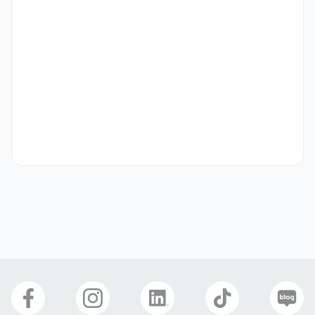
- 해외 영업 또는 이커머스 관련 경력이 1년 이상 있으신 분

- 데이터를 정리하고 분석해 인사이트를 도출할 수 있는 역량을 갖추신 
분

- 높은 목표를 설정하고 끝까지 완수해본 오너십과 책임감을 지닌 분

- 문서 작성 및 MS Office(Excel, PowerPoint 등) 활용이 능숙하
신 분
우대 사항
- 화장품 등 소비재 분야에서 성공적인 해외 영업 경험이 있으신 분

- 러시아 현지 유통/이커머스 채널에 대한 이해도가 높은 분

- 러시아 원어민 수준의 커뮤니케이션이 가능하며, 러시아 현지 문화 및 
비즈니스 환경에 대한 이해도가 높은 분
기타
- 서류＞1차 실무진 인터뷰 > 2차 PT 면접 > 최종합격

* 포지션에 따라 전형이 다르게 운영될 수 있습니다

* 채용 확정 후 3개월의 수습 계약직 기간이 있으며, 해당기간에는 급
여 100%가 지급됩니다
선호 비자