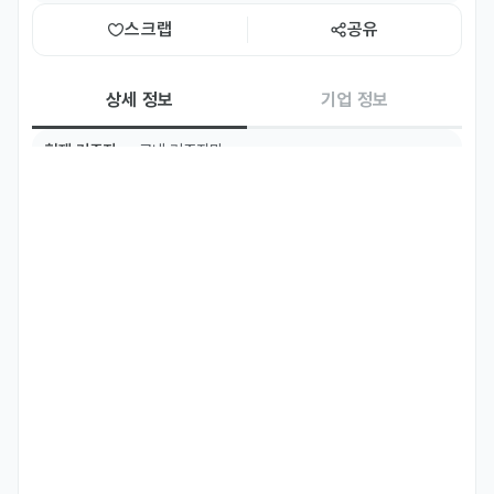
스크랩
공유
상세 정보
기업 정보
현재 거주지
국내 거주자만
TOPIK
TOPIK 5급 이상
국적
러시아
주요 업무
- 러시아 판매 채널 (Gold Apple, Yandex, Lamoda, 
Megamarket 등) 운영

- 프로모션 기획 및 운영

- 주요 채널 내 퍼포먼스 마케팅(광고 구좌) 기획, 운영, 성과 분석, 최
적화

- 재고 및 출고 관리
자격 요건
- 러시아어를 원어민 수준으로 구사하시는 분

- 한국어 고급 수준 이상으로 구사하시는 분
