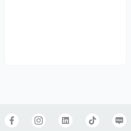
국제결혼(F-6)
복리 후생
4대보험
식사 제공
기숙사 제공
명절선물
자기소개서
필수 제출
향유정
업종
숙박·외식
연락처
010-5327-9780
이메일
hiphop7312@gmail.com
회사 위치
부산 기장군 기장읍 대변로 105 향유정 속초이모네
본 채용정보는 코워크위더스(주)의 동의 없이 무단전재, 재배포, 재가공할 수 없
으며, 구직활동 이외의 용도로 사용할 수 없습니다.