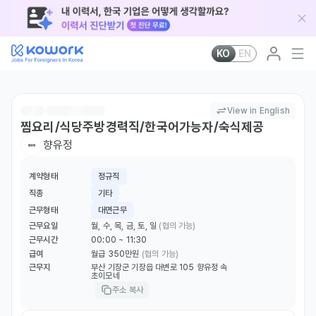
KO
EN
View in English
찜요리/식당주방경력직/한국어가능자/숙식제공
향유정
계약형태
정규직
직종
기타
근무형태
대면근무
근무요일
월, 수, 목, 금, 토, 일
(협의 가능)
근무시간
00:00 ~ 11:30
급여
월급 350만원
(협의 가능)
근무지
부산 기장군 기장읍 대변로 105 향유정 속
초이모네
주소 복사