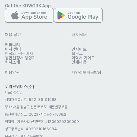
Get the KOWORK App
채용 공고
내 이력서
커뮤니티
비자 센터
인사이트
한국의 모든 비자
블로그
통합신청서 생성기
이력서 가이드
회사소개
인재채용
이용약관
개인정보취급방침
코워크위더스(주)
대표: 김진영
사업자등록번호: 522-86-01968
주소: 서울 강남구 선릉로 551 새롬빌딩 5층
통신판매업신고
: 2023-서울용산-1038호
직업정보제공사업 신고번호: J1206020200009
상표등록번호: 4020210166984
유료직업소개사업등록번호
: