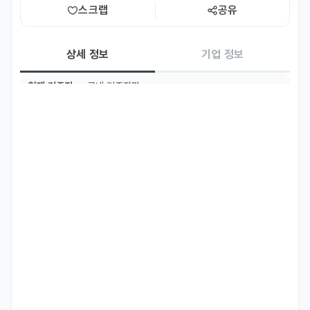
스크랩
공유
상세 정보
기업 정보
현재 거주지
국내 거주자만
TOPIK
TOPIK 4급 이상
국적
베트남
우즈베키스탄
중국
주요 업무
식당 주방 메인요리 제조
자격 요건
식당 주방 업무 경력자우대

F-2, F-4,F-5,F-6비자 우대

한국어 가능하신분
우대 사항
숙식제공 (조식,중식)
기타
담당자와 연락 후 방문면접, 개별통보
선호 비자
거주(F-2)
재외동포(F-4)
영주자격(F-5)