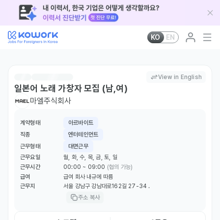
KO
EN
View in English
일본어 노래 가창자 모집 (남,여)
마엘주식회사
계약형태
아르바이트
직종
엔터테인먼트
근무형태
대면근무
근무요일
월, 화, 수, 목, 금, 토, 일
근무시간
00:00 ~ 09:00
(협의 가능)
급여
급여 회사 내규에 따름
근무지
서울 강남구 강남대로162길 27-34 .
주소 복사