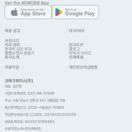
www.mael.co.kr
웹사이트
Get the KOWORK App
회사 위치
경기 수원시 영통구 창룡대로256번길 77 1321
본 채용정보는 코워크위더스(주)의 동의 없이 무단전재, 재배포, 재가공할 수 없
으며, 구직활동 이외의 용도로 사용할 수 없습니다.
채용 공고
내 이력서
커뮤니티
비자 센터
인사이트
한국의 모든 비자
블로그
통합신청서 생성기
이력서 가이드
회사소개
인재채용
이용약관
개인정보취급방침
코워크위더스(주)
대표: 김진영
사업자등록번호: 522-86-01968
주소: 서울 강남구 선릉로 551 새롬빌딩 5층
통신판매업신고
: 2023-서울용산-1038호
직업정보제공사업 신고번호: J1206020200009
상표등록번호: 4020210166984
유료직업소개사업등록번호
: