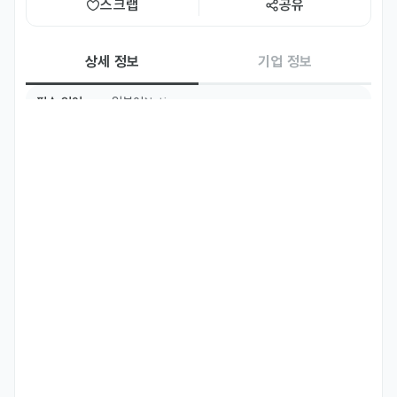
스크랩
공유
상세 정보
기업 정보
필수 언어
일본어
Native
주요 업무
일본어 노래를 불러 녹음하는 음반작업입니다 

일본어 딕션이 좋아야 하고, 영어 단어가 섞여 있어서 영어 발음 소화도 
가능해야합니다. 

日本語の歌を歌って録音するレコード制作です

日本語の発音が良く、英単語が混ざっているので英語の発音も
こなせる必要があります。
자격 요건
노래 가창 실력 좋으신 분 

유사 경험 우대 
