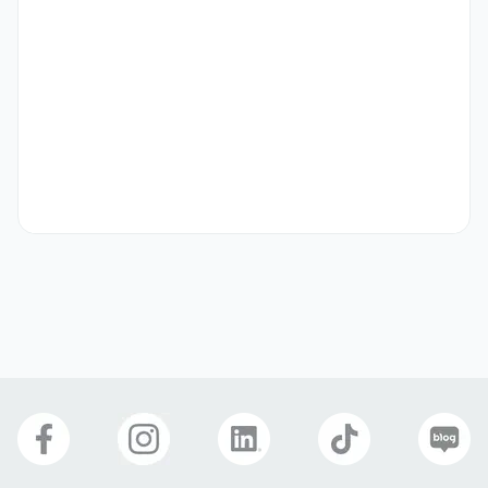
歌唱力のある方

類似経験者優遇
기타
한국 거주자인 경우, 아르바이트 등 취업 가능한 조건의 비자 소유 필요 

韓国在住の場合、アルバイトなど就労可能な条件のビザを所有
していることが必要

최종 녹음하는 음악 수에 따라 페이 제공 

最終的に録音する楽曲数に応じて報酬を支給
선호 비자
비자 상관없음
자기소개서
필수 제출
마엘주식회사
업종
제조