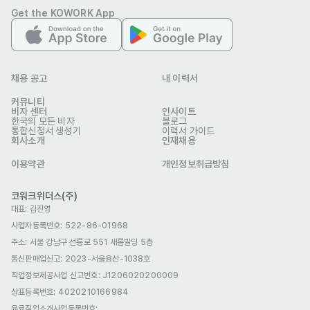
Get the KOWORK App
채용 공고
내 이력서
커뮤니티
비자 센터
인사이트
한국의 모든 비자
블로그
통합신청서 생성기
이력서 가이드
회사소개
인재채용
이용약관
개인정보취급방침
코워크위더스(주)
대표: 김진영
사업자등록번호: 522-86-01968
주소: 서울 강남구 선릉로 551 새롬빌딩 5층
통신판매업신고
: 2023-서울용산-1038호
직업정보제공사업 신고번호: J1206020200009
상표등록번호: 4020210166984
유료직업소개사업등록번호
: