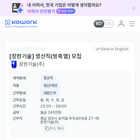
KO
EN
View in English
[장한기술] 생산직(빙축열) 모집
장한기술(주)
계약형태
정규직
직종
생산/제조
근무형태
대면근무
근무요일
월, 화, 수, 목, 금
근무시간
23:00 ~ 09:00
급여
월급 245만원
근무지
충남 당진시 송악읍 부곡공단4길 27-16
장한기술(주)
주소 복사