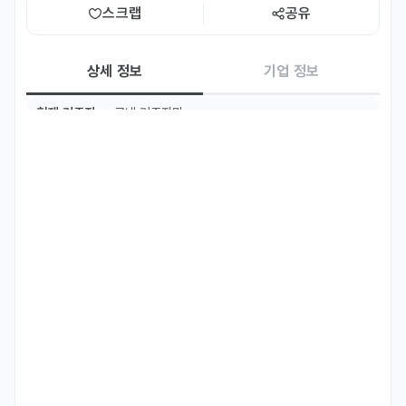
스크랩
공유
상세 정보
기업 정보
현재 거주지
국내 거주자만
필수 언어
한국어
Basic
국적
몽골
주요 업무
- 축열조 코일 생산

- 축열 생산 설비운영

- 축열 현장 설치 및 A/S
우대 사항
- E-7-4 및 F계열 비자 소유자

- 지방 출장 가능자
선호 비자
취업비자(E-1 ~ E-7)
거주(F-2)
재외동포(F-4)
영주자격(F-5)
국제결혼(F-6)
복리 후생