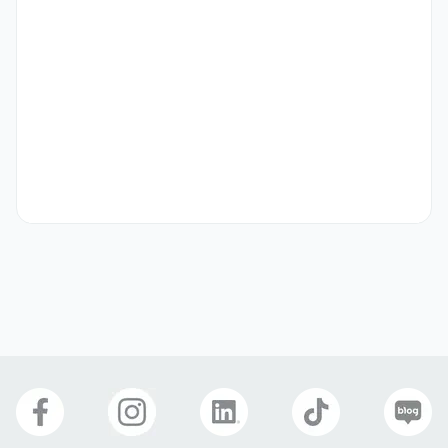
연차
4대보험
명절선물
경조사 지원금
식대제공
연장수당
야근수당
휴게공간
구내식당
건강검진
기숙사 제공
식사 제공
출장수당
자기소개서
선택 제출
장한기술(주)
업종
제조
연락처
010-8956-8613
이메일
people@janghan.co.kr
janghan.co.kr
웹사이트
회사 위치
충남 당진시 송악읍 부곡공단4길 27-16 장한기술(주)
본 채용정보는 코워크위더스(주)의 동의 없이 무단전재, 재배포, 재가공할 수 없
으며, 구직활동 이외의 용도로 사용할 수 없습니다.