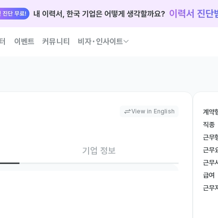
터
이벤트
커뮤니티
비자･인사이트
국인 인재 되는 법 코워크가 이끌어 드릴게요
View in English
계약
직종
근무
기업 정보
근무
근무
급여
근무