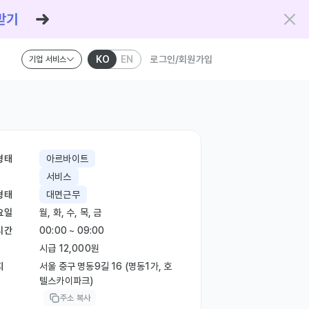
KO
EN
로그인/회원가입
기업 서비스
형태
아르바이트
서비스
형태
대면근무
요일
월, 화, 수, 목, 금
시간
00:00 ~ 09:00
시급 12,000원
지
서울 중구 명동9길 16 (명동1가, 호
텔스카이파크)
주소 복사