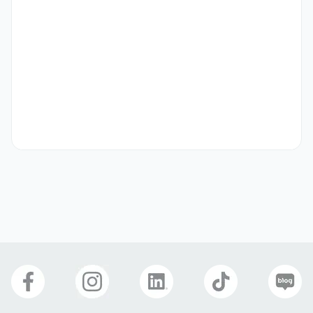
욜로게스트하우스
업종
숙박·외식
이메일
yologuesthouse@gmail.com
회사 위치
서울 중구 퇴계로20나길 2-8 1층
본 채용정보는 코워크위더스(주)의 동의 없이 무단전재, 재배포, 재가공할 수 없
으며, 구직활동 이외의 용도로 사용할 수 없습니다.