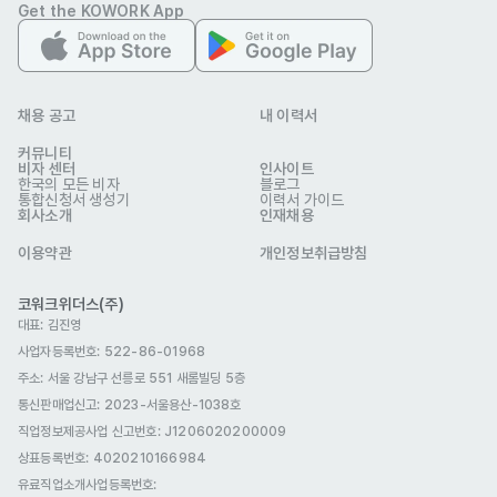
Get the KOWORK App
채용 공고
내 이력서
커뮤니티
비자 센터
인사이트
한국의 모든 비자
블로그
통합신청서 생성기
이력서 가이드
회사소개
인재채용
이용약관
개인정보취급방침
코워크위더스(주)
대표: 김진영
사업자등록번호: 522-86-01968
주소: 서울 강남구 선릉로 551 새롬빌딩 5층
통신판매업신고
: 2023-서울용산-1038호
직업정보제공사업 신고번호: J1206020200009
상표등록번호: 4020210166984
유료직업소개사업등록번호
: