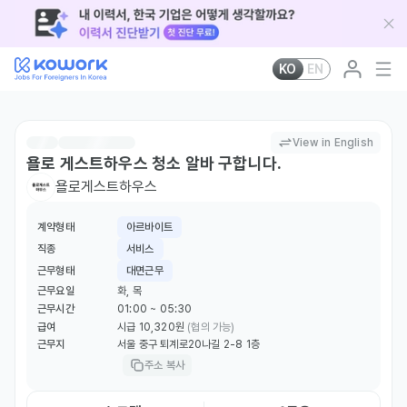
KO
EN
View in English
욜로 게스트하우스 청소 알바 구합니다.
욜로게스트하우스
계약형태
아르바이트
직종
서비스
근무형태
대면근무
근무요일
화, 목
근무시간
01:00 ~ 05:30
급여
시급 10,320원
(협의 가능)
근무지
서울 중구 퇴계로20나길 2-8 1층
주소 복사