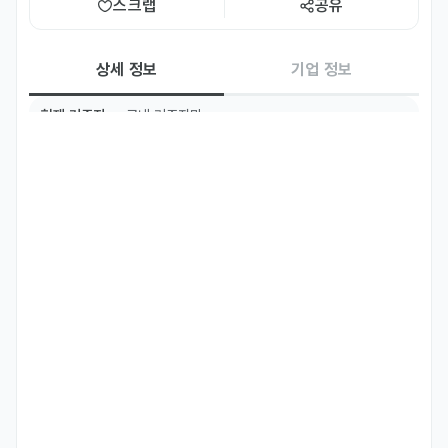
스크랩
공유
상세 정보
기업 정보
현재 거주지
국내 거주자만
우대 언어
한국어
Intermediate
주요 업무
화장실 및 공용공간 청소
우대 사항
결혼 비자 우대합니다. 
기타
경력에 따라 시급을 올려드립니다.
선호 비자
국제결혼(F-6)
어학연수비자(D-4)
자기소개서
필수 제출