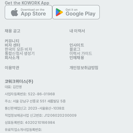
Get the KOWORK App
채용 공고
내 이력서
커뮤니티
비자 센터
인사이트
한국의 모든 비자
블로그
통합신청서 생성기
이력서 가이드
회사소개
인재채용
이용약관
개인정보취급방침
코워크위더스(주)
대표: 김진영
사업자등록번호: 522-86-01968
주소: 서울 강남구 선릉로 551 새롬빌딩 5층
통신판매업신고
: 2023-서울용산-1038호
직업정보제공사업 신고번호: J1206020200009
상표등록번호: 4020210166984
유료직업소개사업등록번호
: