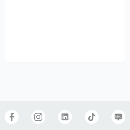
더윈마케팅
업종
전문·과학·기술
연락처
010-3228-6580
이메일
wonjoo0930@gmail.com
회사 위치
서울 마포구 서교동 392-31 3층
본 채용정보는 코워크위더스(주)의 동의 없이 무단전재, 재배포, 재가공할 수 없
으며, 구직활동 이외의 용도로 사용할 수 없습니다.