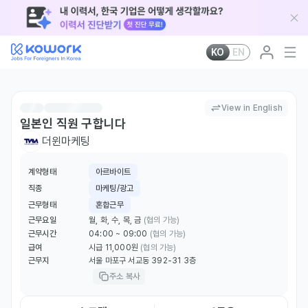
KO
EN
View in English
일본인 직원 구합니다
더윈마케팅
계약형태
아르바이트
직종
마케팅/광고
근무형태
혼합근무
근무요일
월, 화, 수, 목, 금
(협의 가능)
근무시간
04:00 ~ 09:00
(협의 가능)
급여
시급 11,000원
(협의 가능)
근무지
서울 마포구 서교동 392-31 3층
주소 복사