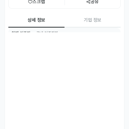
스크랩
공유
상세 정보
기업 정보
현재 거주지
국내 거주자만
주요 업무
현지 마케팅 조사
자격 요건
젊은 감각을 중요시 합니다
선호 비자
학생비자(D-2)
취업비자(E-1 ~ E-7)
어학연수비자(D-4)
구직비자(D-10)
거주(F-2)
재외동포(F-4)
영주자격(F-5)
국제결혼(F-6)
관광취업(H-1)
자기소개서
선택 제출