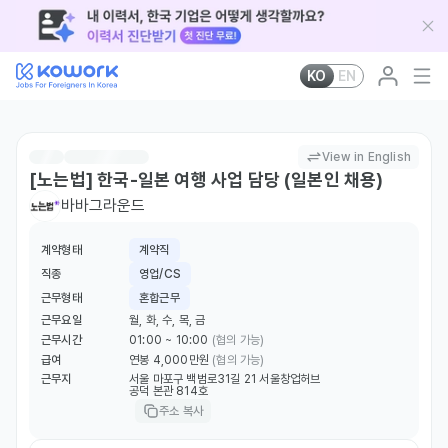
KO
EN
View in English
[노는법] 한국-일본 여행 사업 담당 (일본인 채용)
바바그라운드
계약형태
계약직
직종
영업/CS
근무형태
혼합근무
근무요일
월, 화, 수, 목, 금
근무시간
01:00 ~ 10:00
(협의 가능)
급여
연봉 4,000만원
(협의 가능)
근무지
서울 마포구 백범로31길 21 서울창업허브
공덕 본관 814호
주소 복사