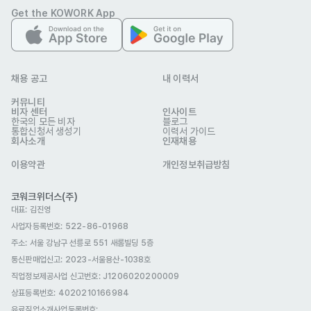
습니다.

Get the KOWORK App
- 한국 취업 비자가 없는 경우, E-7(특정활동) 비자 발급 지원은 회사와 
협의 가능합니다.

- 이력서가 접수되면 심사를 거쳐 서류전형 통과자에게 개별 연락 예정
채용 공고
내 이력서
입니다.
커뮤니티
선호 비자
비자 센터
인사이트
한국의 모든 비자
블로그
국제결혼(F-6)
관광취업(H-1)
취업비자(E-1 ~ E-7)
통합신청서 생성기
이력서 가이드
회사소개
인재채용
어학연수비자(D-4)
거주(F-2)
영주자격(F-5)
이용약관
개인정보취급방침
복리 후생
E-7 비자지원
연차
4대보험
명절선물
코워크위더스(주)
대표: 김진영
복지포인트 제도
식대제공
인센티브
구내식당
사업자등록번호: 522-86-01968
휴게공간
워크샵
교육/세미나/스터디
자유복장
주소: 서울 강남구 선릉로 551 새롬빌딩 5층
통신판매업신고
: 2023-서울용산-1038호
식사 제공
직업정보제공사업 신고번호: J1206020200009
자기소개서
상표등록번호: 4020210166984
필수 제출
유료직업소개사업등록번호
: