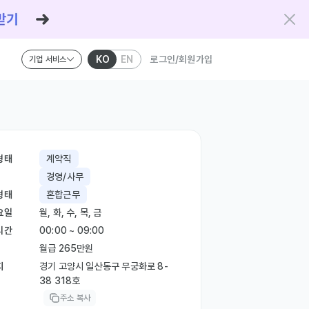
KO
EN
로그인/회원가입
기업 서비스
형태
계약직
경영/사무
형태
혼합근무
요일
월, 화, 수, 목, 금
시간
00:00 ~ 09:00
월급 265만원
지
경기 고양시 일산동구 무궁화로 8-
38 318호
주소 복사