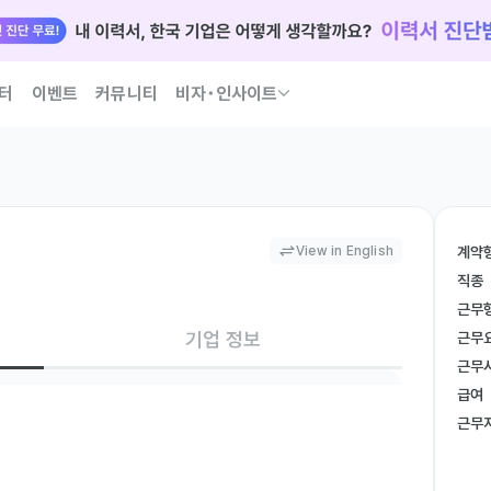
터
이벤트
커뮤니티
비자･인사이트
국인 인재 되는 법 코워크가 이끌어 드릴게요
View in English
계약
직종
근무
기업 정보
근무
근무
급여
근무