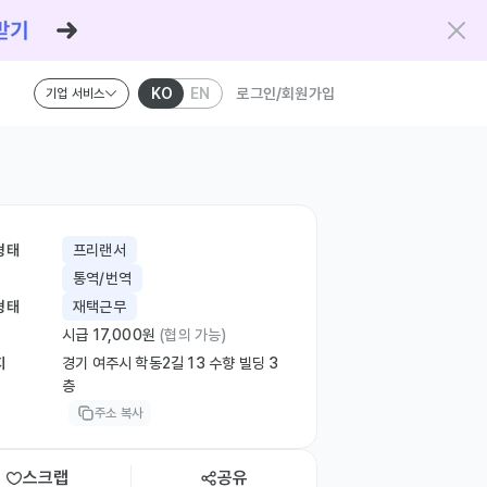
KO
EN
로그인/회원가입
기업 서비스
형태
프리랜서
통역/번역
형태
재택근무
시급 17,000원
(협의 가능)
지
경기 여주시 학동2길 13 수향 빌딩 3
층
주소 복사
스크랩
공유