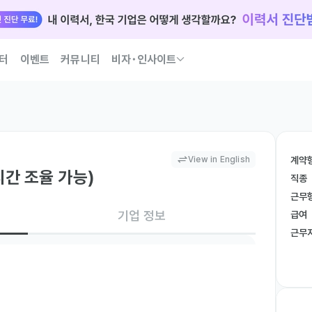
터
이벤트
커뮤니티
비자･인사이트
국인 인재 되는 법 코워크가 이끌어 드릴게요
View in English
계약
시간 조율 가능)
직종
근무
기업 정보
급여
근무