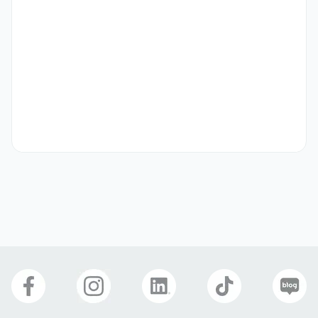
• 체류 자격(외국인 한정): D-10, E-7, F유형 체류 자격(VISA) 소지자

• 구직 비자 외 체류 자격은 채용 불가 (예: D-2, D-4, H-1 등)
우대 사항
✨ 이런 분이라면 더욱 빛나실 거예요

• 홍콩 현지 이커머스 시장 및 소비자 트렌드에 대한 이해도가 높으신 
분

• 대형 프로모션 기획부터 실행, 성과 분석까지 주도적으로 리딩한 경
험이 있으신 분

• 여러 브랜드를 동시에 운영하며 브랜드별 특성에 맞는 전략을 수립해 
보신 분

• 홍콩 또는 해외 시장 MD 경험이 있으신 분
기타
✅ 지원 전 확인해주세요

• 제출 서류: (필수) 자유 양식 이력서, (필수) 포트폴리오 ｜(선택) 경력
기술서

포트폴리오 등 선택 항목 제출 시 [개인정보보처리방침(선택)] 사항까지 
꼭 동의해주셔야 서류 확인이 가능해요.
