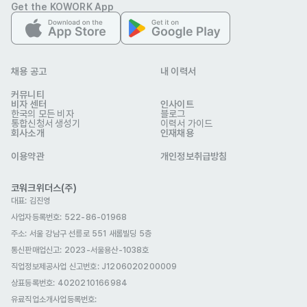
• Notion, 구글 드라이브 등의 웹 링크는 [접근 권한]을 꼭 확인해주
Get the KOWORK App
세요.

지원서, 경력기술서 등의 파일 형식은 PDF를 권장 드립니다.

❗외국국적자의 경우 체류자격(VISA)과 만료일을 반드시 기재해주세요.

채용 공고
내 이력서
• 한국어 TOPIK 5급 이상 보유 및 즉시 근무 가능한 체류자격(VISA) 
커뮤니티
소지자만 근무가 가능해요. (D-10, E-7, F유형 등)

비자 센터
인사이트
한국의 모든 비자
블로그
• D-2, D-4, H-1 등 구직 목적 외의 체류자격은 근무가 어려워요.

통합신청서 생성기
이력서 가이드
회사소개
인재채용
이용약관
개인정보취급방침
👣 합류 여정

• 서류 전형 → 면접 전형(1~2차) → Reference Check → 처우 협
코워크위더스(주)
의 → 최종 합격

대표: 김진영
• 채용 전형 프로세스는 상황에 따라 추가되거나 생략될 수 있습니다.

사업자등록번호: 522-86-01968
주소: 서울 강남구 선릉로 551 새롬빌딩 5층
• 입사 후 3개월의 수습기간(수습계약직, 급여 100% 지급)이 적용되
통신판매업신고
: 2023-서울용산-1038호
며 수습평가 결과에 따라 정규직 전환 여부를 결정합니다.

직업정보제공사업 신고번호: J1206020200009
상표등록번호: 4020210166984
유료직업소개사업등록번호
: