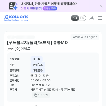
KO
EN
View in English
[푸드올로지/풀리/오브제] 홍콩MD
(주)어댑트
계약형태
정규직
직종
영업/CS
근무형태
대면근무
근무요일
월, 화, 수, 목, 금
근무시간
00:00 ~ 09:00
급여
급여 면접 후 결정
근무지
서울 강남구 삼성로 534 4층 (주)어댑트
주소 복사