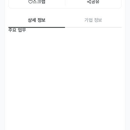
스크랩
공유
상세 정보
기업 정보
주요 업무
💼 맡아주실 역할을 소개해요

• 홍콩 자사몰 매출 목표 달성을 위한 연간/시즌별 프로모션 로드맵 설
계 및 실행

• 객단가, 전환율 등 핵심 지표 분석을 통한 판매 전략 고도화

• 구매 동선 및 상세페이지 최적화를 통한 유입 대비 전환 효율 극대화

• 안정적인 매출 발생을 위한 운영 프로세스 정립 및 유관 부서 협업
자격 요건
🫱🏻‍🫲🏻 이런 경험이 있는 분과 함께 하고 싶어요

• 경력: 자사몰 운영 및 매출 관리 유관 경험 4년 이상

• 언어: 중국어(번체) 또는 광동어-원어민 수준 / 한국어(외국인 한정)-
TOPIK 5급 이상

• 데이터를 기반으로 문제를 정의하고 해결책을 도출할 수 있는 분
